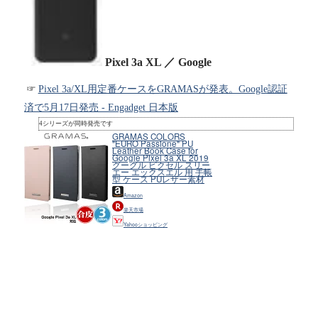
Pixel 3a XL
／ Google
Pixel 3a/XL用定番ケースをGRAMASが発表。Google認証
済で5月17日発売 - Engadget 日本版
4シリーズが同時発売です
GRAMAS COLORS
"EURO Passione" PU
Leather Book Case for
Google Pixel 3a XL 2019
グーグル ピクセル スリー
エー エックスエル 用 手帳
型 ケース PUレザー素材
Amazon
楽天市場
Yahooショッピング