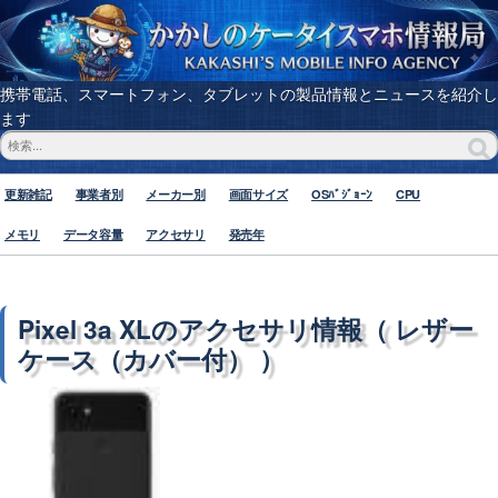
携帯電話、スマートフォン、タブレットの製品情報とニュースを紹介し
ます
更新雑記
事業者別
メーカー別
画面サイズ
OSﾊﾞｼﾞｮｰﾝ
CPU
メモリ
データ容量
アクセサリ
発売年
Pixel 3a XLのアクセサリ情報（ レザー
ケース（カバー付） ）