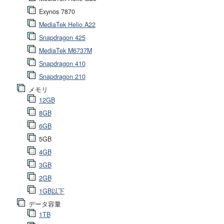
Exynos 7870
MediaTek Helio A22
Snapdragon 425
MediaTek M6737M
Snapdragon 410
Snapdragon 210
メモリ
12GB
8GB
6GB
5GB
4GB
3GB
2GB
1GB以下
データ容量
1TB