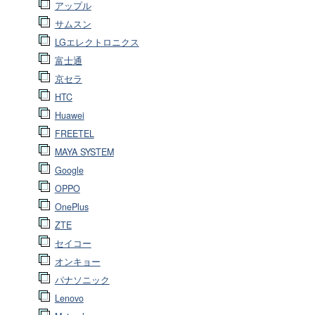
アップル
サムスン
LGエレクトロニクス
富士通
京セラ
HTC
Huawei
FREETEL
MAYA SYSTEM
Google
OPPO
OnePlus
ZTE
セイコー
オンキョー
パナソニック
Lenovo