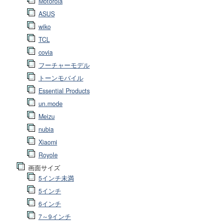
Motorola
ASUS
wiko
TCL
covia
フーチャーモデル
トーンモバイル
Essential Products
un.mode
Meizu
nubia
Xiaomi
Royole
画面サイズ
5インチ未満
5インチ
6インチ
7～9インチ