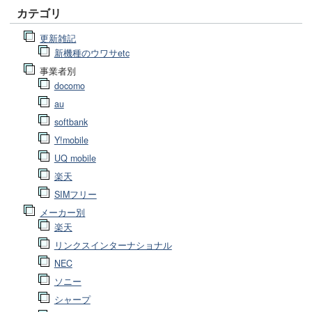
カテゴリ
更新雑記
新機種のウワサetc
事業者別
docomo
au
softbank
Y!mobile
UQ mobile
楽天
SIMフリー
メーカー別
楽天
リンクスインターナショナル
NEC
ソニー
シャープ