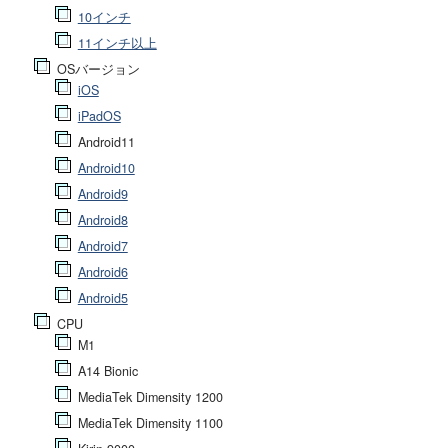
10インチ
11インチ以上
OSバージョン
iOS
iPadOS
Android11
Android10
Android9
Android8
Android7
Android6
Android5
CPU
M1
A14 Bionic
MediaTek Dimensity 1200
MediaTek Dimensity 1100