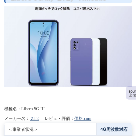
sou
Jap
機種名：Libero 5G III
メーカー名：
ZTE
レビュ・評価：
価格.com
＜事業者状況＞
4G周波数対応