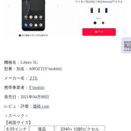
sou
製品
バ
機種名：Libero 5G
型番・別名：A003ZT(Y!mobile)
メーカー名：
ZTE
携帯事業者：
Y!mobile
発売日：2021年04月08日
レビュ・評価：
価格.com
＜スペック＞
【画面サイズ】
6.53インチ
液晶
2340× 1080ピクセル