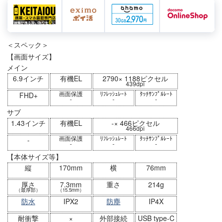
＜スペック＞
【画面サイズ】
メイン
6.9インチ
有機EL
2790× 1188ピクセル
439dpi
画面保護
ﾘﾌﾚｯｼｭﾚｰﾄ
ﾀｯﾁｻﾝﾌﾟﾙﾚｰﾄ
FHD+
-
-
-
サブ
1.43インチ
有機EL
-× 466ピクセル
466dpi
画面保護
ﾘﾌﾚｯｼｭﾚｰﾄ
ﾀｯﾁｻﾝﾌﾟﾙﾚｰﾄ
-
-
-
-
【本体サイズ等】
縦
170mm
横
76mm
厚さ
7.3mm
重さ
214g
（最厚部）
（15.5mm）
防水
IPX2
防塵
IP4X
耐衝撃
×
外部接続
USB type-C