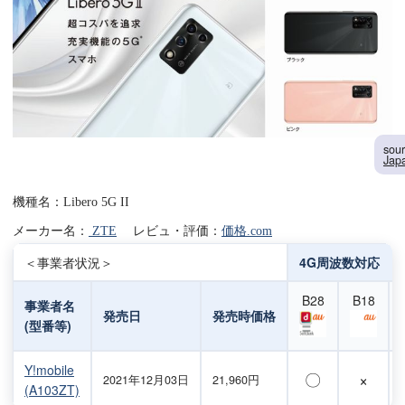
sou
Jap
機種名：Libero 5G II
メーカー名：
ZTE
レビュ・評価：
価格.com
＜事業者状況＞
4G周波数対応
B28
B18
事業者名
発売日
発売時価格
(型番等)
Y!mobile
〇
×
2021年12月03日
21,960円
(A103ZT)