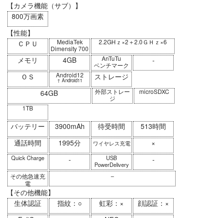
【カメラ機能（サブ）】
800万画素
【性能】
MediaTek
2.2GHｚ×2＋2.0ＧＨｚ×6
ＣＰＵ
Dimensity 700
AnTuTu
メモリ
4GB
-
ベンチマーク
Android12
ＯＳ
ストレージ
↑ Android11
外部ストレー
microSDXC
64GB
ジ
1TB
バッテリー
3900mAh
待受時間
513時間
通話時間
1995分
×
ワイヤレス充電
Quick Charge
USB
-
-
PowerDelivery
－
その他急速充
電
【その他機能】
生体認証
指紋：○
虹彩：×
顔認証：×