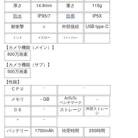
厚さ
14.9mm
重さ
115g
防水
IPX5/7
防塵
IP5X
耐衝撃
○
外部接続
USB type-C
ミント
イエロー
ライトブルー
【カメラ機能（メイン）】
800万画素
【カメラ機能（サブ）】
500万画素
【性能】
-
-
ＣＰＵ
AnTuTu
メモリ
－GB
-
ベンチマーク
－
外部ストレー
ＯＳ
ストレージ
ジ
×
－
バッテリー
1700mAh
待受時間
255時間