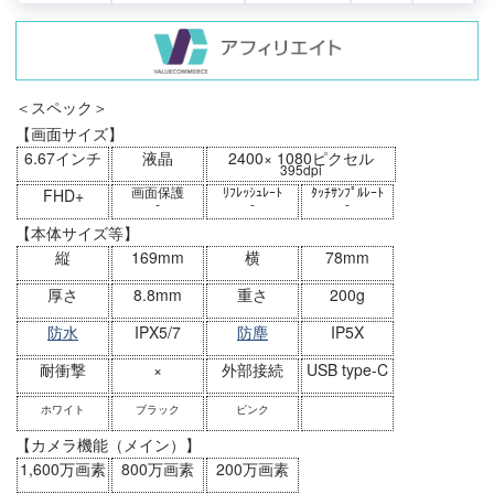
＜スペック＞
【画面サイズ】
6.67インチ
液晶
2400× 1080ピクセル
395dpi
画面保護
ﾘﾌﾚｯｼｭﾚｰﾄ
ﾀｯﾁｻﾝﾌﾟﾙﾚｰﾄ
FHD+
-
-
-
【本体サイズ等】
縦
169mm
横
78mm
厚さ
8.8mm
重さ
200g
防水
IPX5/7
防塵
IP5X
耐衝撃
×
外部接続
USB type-C
ホワイト
ブラック
ピンク
【カメラ機能（メイン）】
1,600万画素
800万画素
200万画素