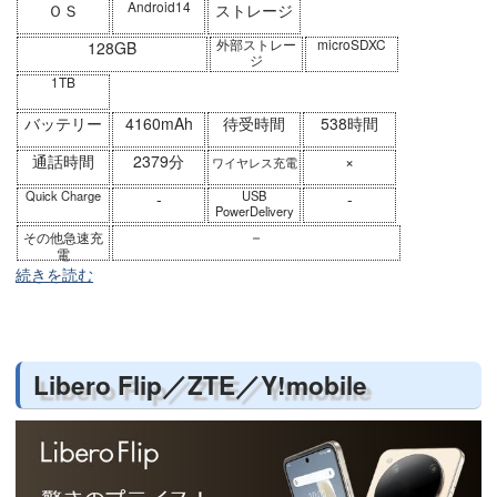
Android14
ＯＳ
ストレージ
外部ストレー
microSDXC
128GB
ジ
1TB
バッテリー
4160mAh
待受時間
538時間
通話時間
2379分
×
ワイヤレス充電
Quick Charge
USB
-
-
PowerDelivery
－
その他急速充
電
続きを読む
Libero Flip／ZTE／Y!mobile