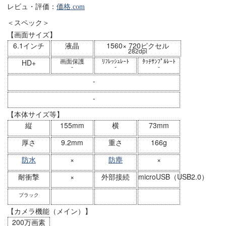
レビュ・評価：
価格.com
＜スペック＞
【画面サイズ】
6.1インチ
液晶
1560× 720ピクセル
282dpi
画面保護
ﾘﾌﾚｯｼｭﾚｰﾄ
ﾀｯﾁｻﾝﾌﾟﾙﾚｰﾄ
HD+
-
-
-
-
-
【本体サイズ等】
縦
155mm
横
73mm
厚さ
9.2mm
重さ
166g
防水
×
防塵
×
耐衝撃
×
外部接続
microUSB（USB2.0）
ブラック
【カメラ機能（メイン）】
200万画素