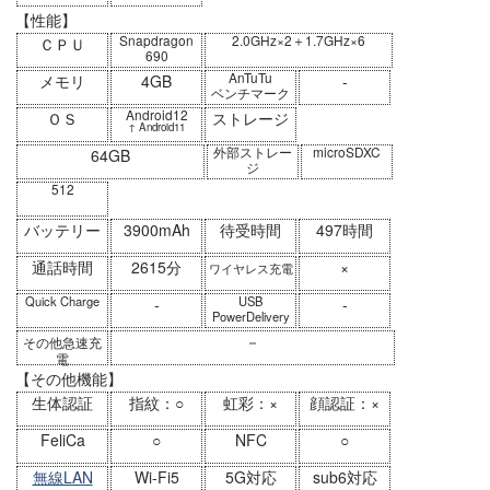
【性能】
Snapdragon
2.0GHz×2＋1.7GHz×6
ＣＰＵ
690
AnTuTu
メモリ
4GB
-
ベンチマーク
Android12
ＯＳ
ストレージ
↑ Android11
外部ストレー
microSDXC
64GB
ジ
512
バッテリー
3900mAh
待受時間
497時間
通話時間
2615分
×
ワイヤレス充電
Quick Charge
USB
-
-
PowerDelivery
－
その他急速充
電
【その他機能】
生体認証
指紋：○
虹彩：×
顔認証：×
FeliCa
○
NFC
○
無線LAN
Wi-Fi5
5G対応
sub6対応