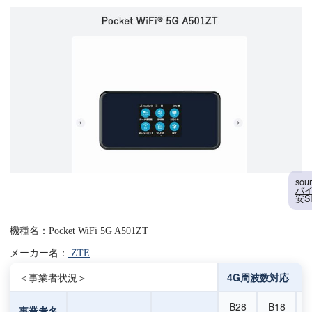
sou
バイ
安S
機種名：Pocket WiFi 5G A501ZT
メーカー名：
ZTE
＜事業者状況＞
4G周波数対応
B28
B18
事業者名