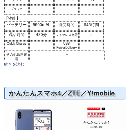
ブラック
【性能】
バッテリー
5500mAh
待受時間
645時間
通話時間
480分
×
ワイヤレス充電
Quick Charge
USB
-
-
PowerDelivery
－
その他急速充
電
続きを読む
かんたんスマホ4／ZTE／Y!mobile