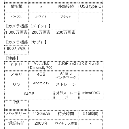
耐衝撃
×
外部接続
USB type-C
パープル
ホワイト
ブラック
【カメラ機能（メイン）】
1,300万画素
200万画素
200万画素
【カメラ機能（サブ）】
800万画素
【性能】
MediaTek
2.2GHｚ×2＋2.0ＧＨｚ×6
ＣＰＵ
Dimensity 700
AnTuTu
メモリ
4GB
-
ベンチマーク
Android12
ＯＳ
ストレージ
外部ストレー
microSDXC
64GB
ジ
1TB
バッテリー
4120mAh
待受時間
515時間
通話時間
2003分
×
ワイヤレス充電