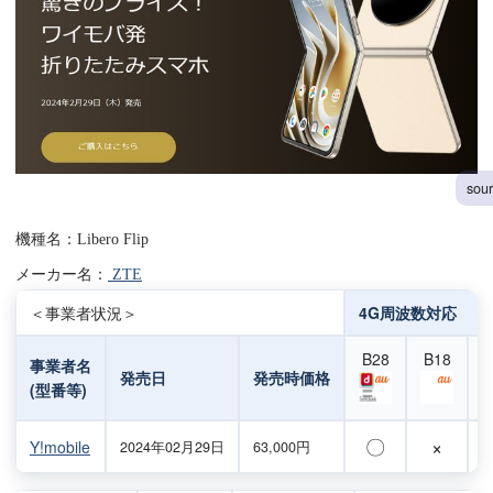
sou
機種名：Libero Flip
メーカー名：
ZTE
＜事業者状況＞
4G周波数対応
B28
B18
事業者名
発売日
発売時価格
(型番等)
〇
×
Y!mobile
2024年02月29日
63,000円