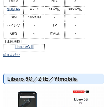
FeliCa
○
NFC
○
無線LAN
Wi-Fi5
5G対応
sub6対応
SIM
nanoSIM
-
－
ハイレゾ
×
TV
×
GPS
○
赤外線
×
【比較機種】
Libero 5G III
続きを読む
Libero 5G／ZTE／Y!mobile