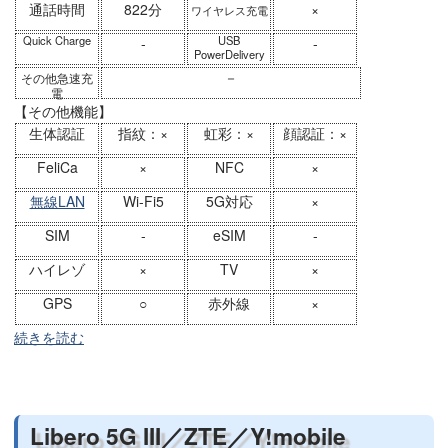
通話時間
822分
×
ワイヤレス充電
Quick Charge
USB
-
-
PowerDelivery
－
その他急速充
電
【その他機能】
生体認証
指紋：×
虹彩：×
顔認証：×
FeliCa
×
NFC
×
無線LAN
Wi-Fi5
5G対応
×
SIM
-
eSIM
-
ハイレゾ
×
TV
×
GPS
○
赤外線
×
続きを読む
Libero 5G III／ZTE／Y!mobile