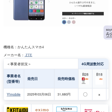
sou
ォン
ワ
機種名：かんたんスマホ4
メーカー名：
ZTE
＜事業者状況＞
4G周波数対応
B28
B18
事業者名
発売日
発売時価格
(型番等)
〇
×
Y!mobile
2025年03月06日
31,680円