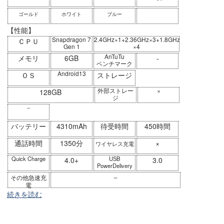
ゴールド
ホワイト
ブルー
【性能】
Snapdragon 7
2.4GHz×1+2.36GHz×3+1.8GHz
ＣＰＵ
Gen 1
×4
AnTuTu
メモリ
6GB
-
ベンチマーク
Android13
ＯＳ
ストレージ
外部ストレー
×
128GB
ジ
－
バッテリー
4310mAh
待受時間
450時間
通話時間
1350分
×
ワイヤレス充電
Quick Charge
USB
4.0+
3.0
PowerDelivery
－
その他急速充
電
続きを読む