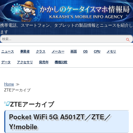
携帯電話、スマートフォン、タブレットの製品情報とニュースを紹介し
ます
ニュース
事業者
クラス
メーカー
画面
OS
CPU
メモリ
データ
アクセサリ
発売年
機種比較
Home
ZTEアーカイブ
ZTEアーカイブ
Pocket WiFi 5G A501ZT／ZTE／
Y!mobile