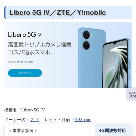
Libero 5G IV／ZTE／Y!mobile
sou
Jap
機種名：Libero 5G IV
メーカー名：
ZTE
レビュ・評価：
価格.com
＜事業者状況＞
4G周波数対応