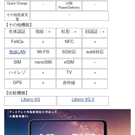
Quick Charge
USB
-
-
PowerDelivery
－
その他急速充
電
【その他機能】
生体認証
指紋：○
虹彩：×
顔認証：×
FeliCa
○
NFC
○
無線LAN
Wi-Fi5
5G対応
sub6対応
SIM
nanoSIM
eSIM
－
ハイレゾ
×
TV
×
GPS
○
赤外線
×
【比較機種】
Libero 5G
Libero 5G II