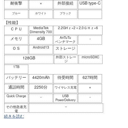
耐衝撃
×
外部接続
USB type-C
ブルー
ホワイト
ブラック
【性能】
MediaTek
2.2GHｚ×2＋2.0ＧＨｚ×6
ＣＰＵ
Dimensity 700
AnTuTu
メモリ
4GB
-
ベンチマーク
Android13
ＯＳ
ストレージ
外部ストレー
microSDXC
128GB
ジ
1TB
バッテリー
4420mAh
待受時間
627時間
通話時間
2250分
×
ワイヤレス充電
Quick Charge
USB
-
-
PowerDelivery
－
その他急速充
電
続きを読む