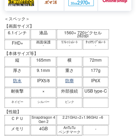
＜スペック＞
【画面サイズ】
6.1インチ
液晶
1560× 720ピクセル
282dpi
画面保護
ﾘﾌﾚｯｼｭﾚｰﾄ
ﾀｯﾁｻﾝﾌﾟﾙﾚｰﾄ
FHD+
-
-
-
【本体サイズ等】
縦
165mm
横
72mm
厚さ
9.1mm
重さ
177g
防水
IPX5/8
防塵
IP6X
耐衝撃
×
外部接続
USB type-C
ネイビー
シルバー
ピンク
【性能】
Snapdragon 4
2.21GHz×2+1.96GHz ×6
ＣＰＵ
Gen 2
AnTuTu
メモリ
4GB
-
ベンチマーク