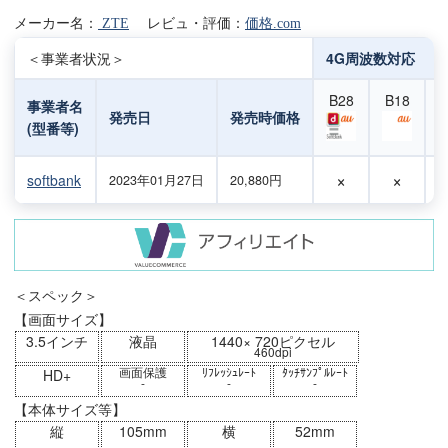
メーカー名：
ZTE
レビュ・評価：
価格.com
＜事業者状況＞
4G周波数対応
B28
B18
事業者名
発売日
発売時価格
(型番等)
×
×
softbank
2023年01月27日
20,880円
＜スペック＞
【画面サイズ】
3.5インチ
液晶
1440× 720ピクセル
460dpi
画面保護
ﾘﾌﾚｯｼｭﾚｰﾄ
ﾀｯﾁｻﾝﾌﾟﾙﾚｰﾄ
HD+
-
-
-
【本体サイズ等】
縦
105mm
横
52mm