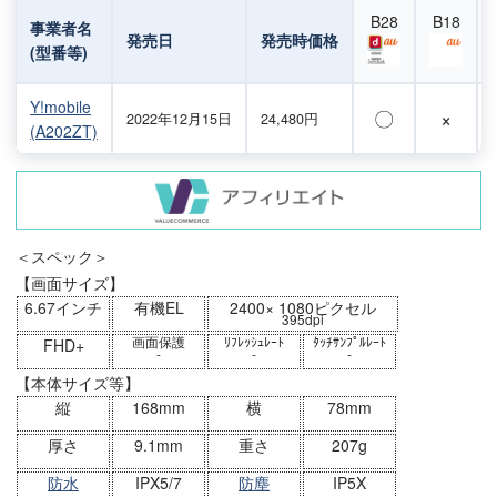
B28
B18
事業者名
発売日
発売時価格
(型番等)
Y!mobile
〇
×
2022年12月15日
24,480円
(A202ZT)
＜スペック＞
【画面サイズ】
6.67インチ
有機EL
2400× 1080ピクセル
395dpi
画面保護
ﾘﾌﾚｯｼｭﾚｰﾄ
ﾀｯﾁｻﾝﾌﾟﾙﾚｰﾄ
FHD+
-
-
-
【本体サイズ等】
縦
168mm
横
78mm
厚さ
9.1mm
重さ
207g
防水
IPX5/7
防塵
IP5X