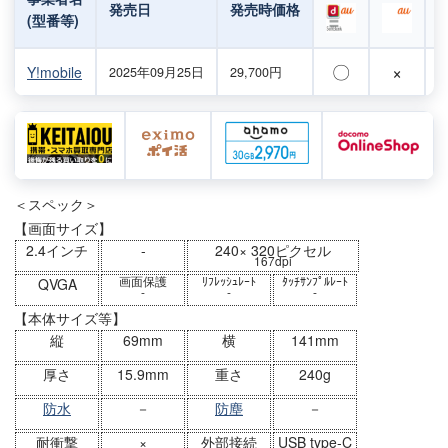
発売日
発売時価格
(型番等)
〇
×
Y!mobile
2025年09月25日
29,700円
＜スペック＞
【画面サイズ】
2.4インチ
-
240× 320ピクセル
167dpi
画面保護
ﾘﾌﾚｯｼｭﾚｰﾄ
ﾀｯﾁｻﾝﾌﾟﾙﾚｰﾄ
QVGA
-
-
-
【本体サイズ等】
縦
69mm
横
141mm
厚さ
15.9mm
重さ
240g
防水
－
防塵
－
耐衝撃
×
外部接続
USB type-C