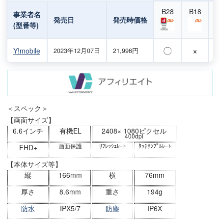
B28
B18
事業者名
発売日
発売時価格
(型番等)
〇
×
Y!mobile
2023年12月07日
21,996円
＜スペック＞
【画面サイズ】
6.6インチ
有機EL
2408× 1080ピクセル
400dpi
画面保護
ﾘﾌﾚｯｼｭﾚｰﾄ
ﾀｯﾁｻﾝﾌﾟﾙﾚｰﾄ
FHD+
-
-
-
【本体サイズ等】
縦
166mm
横
76mm
厚さ
8.6mm
重さ
194g
防水
IPX5/7
防塵
IP6X