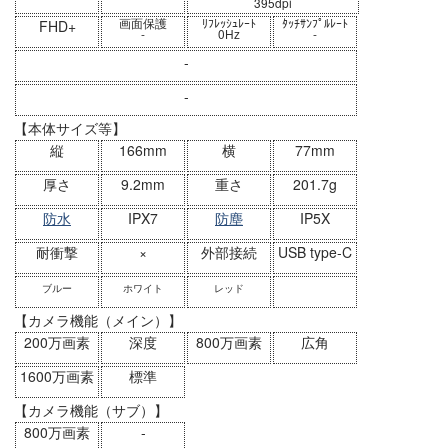
395dpi
画面保護
ﾘﾌﾚｯｼｭﾚｰﾄ
ﾀｯﾁｻﾝﾌﾟﾙﾚｰﾄ
FHD+
-
0Hz
-
-
-
【本体サイズ等】
縦
166mm
横
77mm
厚さ
9.2mm
重さ
201.7g
防水
IPX7
防塵
IP5X
耐衝撃
×
外部接続
USB type-C
ブルー
ホワイト
レッド
【カメラ機能（メイン）】
200万画素
深度
800万画素
広角
1600万画素
標準
【カメラ機能（サブ）】
800万画素
-