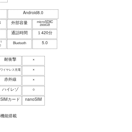
Android8.0
microSDXC
B
外部容量
2000GB
間
通話時間
１420分
11
5.0
Bluetooth
c
耐衝撃
×
×
ワイヤレス充電
赤外線
×
ハイレゾ
○
SIMカード
nanoSIM
２機能搭載