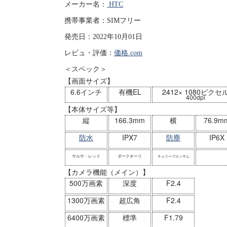
メーカー名：
HTC
携帯事業者：SIMフリー
発売日：2022年10月01日
レビュ・評価：
価格.com
＜スペック＞
【画面サイズ】
6.6インチ
有機EL
2412× 1080ピクセ
400dpi
【本体サイズ等】
縦
166.3mm
横
76.9m
防水
IPX7
防塵
IP6X
サルサ・レッド
ダークオーリ
チェリーブロッサム
【カメラ機能（メイン）】
500万画素
深度
F2.4
1300万画素
超広角
F2.4
6400万画素
標準
F1.79