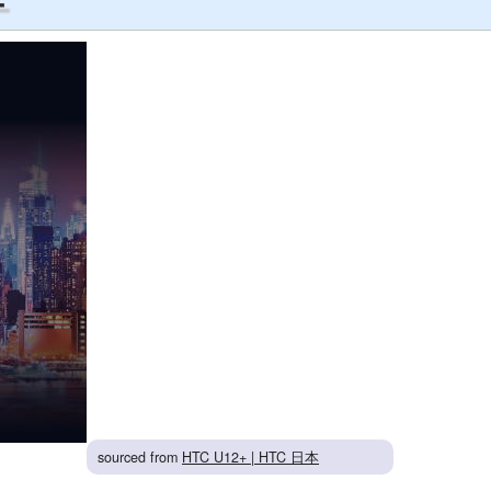
ー
sourced from
HTC U12+ | HTC 日本