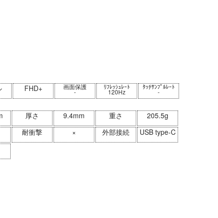
画面保護
ﾘﾌﾚｯｼｭﾚｰﾄ
ﾀｯﾁｻﾝﾌﾟﾙﾚｰﾄ
ル
FHD+
-
120Hz
-
m
厚さ
9.4mm
重さ
205.5g
耐衝撃
×
外部接続
USB type-C