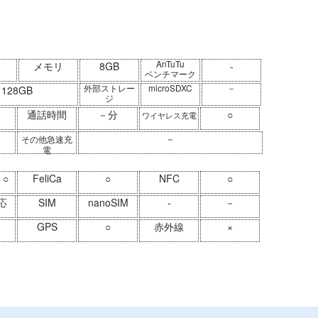
AnTuTu
メモリ
8GB
-
ベンチマーク
外部ストレー
microSDXC
－
128GB
ジ
間
通話時間
－分
○
ワイヤレス充電
－
その他急速充
電
○
FeliCa
○
NFC
○
応
SIM
nanoSIM
-
－
GPS
○
赤外線
×