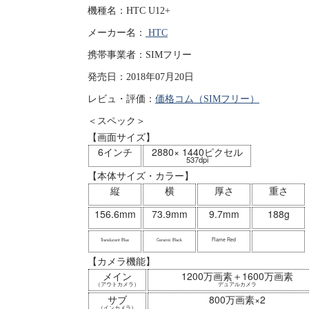
機種名：HTC U12+
メーカー名：
HTC
携帯事業者：SIMフリー
発売日：2018年07月20日
レビュ・評価：
価格コム（SIMフリー）
＜スペック＞
【画面サイズ】
6インチ
2880× 1440ピクセル
537dpi
【本体サイズ・カラー】
縦
横
厚さ
重さ
156.6mm
73.9mm
9.7mm
188g
Flame Red
Translucent Blue
Ceramic Black
【カメラ機能】
メイン
1200万画素＋1600万画素
（アウトカメラ）
デュアルカメラ
サブ
800万画素×2
（インカメラ）