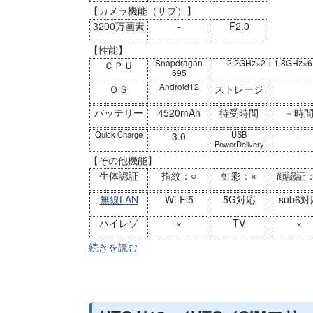
【カメラ機能（サブ）】
3200万画素
-
F2.0
【性能】
Snapdragon
2.2GHz×2＋1.8GHz×6
ＣＰＵ
695
Android12
ＯＳ
ストレージ
バッテリー
4520mAh
待受時間
－時
Quick Charge
USB
3.0
-
PowerDelivery
【その他機能】
生体認証
指紋：○
虹彩：×
顔認証：
無線LAN
Wi-Fi5
5G対応
sub6対
ハイレゾ
×
TV
×
続きを読む