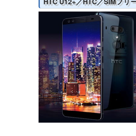
HTC U12+／HTC／SIMフリ