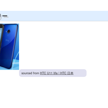
フリー
sourced from
HTC U11 life | HTC 日本