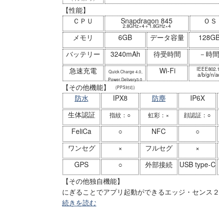
【性能】
ＣＰＵ
Snapdragon 845
ＯＳ
2.8GHz×4＋1.8GHz×4
メモリ
6GB
データ容量
128G
バッテリー
3240mAh
待受時間
－時
急速充電
Wi-Fi
IEEE802.
Quick Charge 4.0,
a/b/g/n/a
Power Delivery3.0
【その他機能】
(PPS対応)
防水
IPX8
防塵
IP6X
生体認証
指紋：○
虹彩：×
顔認証：○
FeliCa
○
NFC
○
ワンセグ
×
フルセグ
×
GPS
○
外部接続
USB type-C
【その他独自機能】
にぎることでアプリ起動ができるエッジ・センス
続きを読む