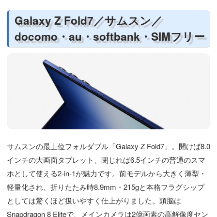
Galaxy Z Fold7／サムスン／
docomo・au・softbank・SIMフリー
サムスンの最上位フォルダブル「Galaxy Z Fold7」。開けば8.0
インチの大画面タブレット、閉じれば6.5インチの普通のスマ
ホとして使える2-in-1が魅力です。前モデルから大きく薄型・
軽量化され、折りたたみ時8.9mm・215gと本格フラグシップ
としては驚くほど扱いやすく仕上がりました。頭脳は
Snapdragon 8 Eliteで、メインカメラは2億画素の高解像度セン