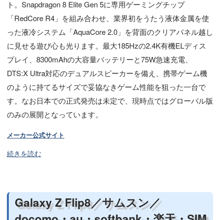
ト。Snapdragon 8 Elite Gen 5に専用ゲーミングチップ
「RedCore R4」を組み合わせ、業界初をうたう液体金属を使
った液冷システム「AquaCore 2.0」を背面のクリアパネル越し
に見せる遊び心も光ります。最大185Hzの2.4K有機ELディス
プレイ、8300mAhの大容量バッテリーと75W急速充電、
DTS:X Ultra対応のデュアルスピーカーを備え、携帯ゲーム機
のように持てるサイズで妥協なきゲーム性能を狙った一台で
す。なお日本での正式発売は未定で、現時点ではグローバル版
のみの展開となっています。
メーカー公式サイト
続きを読む
Galaxy Z Flip8／サムスン／
docomo・au・softbank・楽天・SIM