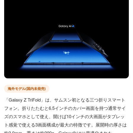
海外モデル(国内未発売)
「Galaxy Z TriFold」は、サムスン初となる三つ折りスマート
フォン。折りたたむと6.5インチのカバー画面を持つ通常サイ
ズのスマホとして使え、開けば10インチの大画面がタブレッ
ト感覚で使える3画面構成が最大の特徴です。展開時の厚さは
約3.9mm、重さは約309g。Galaxy向けに最適化された