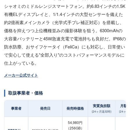
シャオミのミドルレンジスマートフォン。約6.83インチの1.5K
有機ELディスプレイと、1/1.4インチの大型センサーを備えた
約2億画素メインカメラ（光学式手ブレ補正対応）を搭載し、
価格を抑えつつ上位機種並みの撮影体験を狙う。6300mAhの
大容量バッテリーと45W急速充電で電池持ちも良好だ。IP68の
防水防塵、おサイフケータイ（FeliCa）にも対応し、日常使い
で安心して使える"全部入り"のコストパフォーマンスモデルに
仕上がっている。
メーカー公式サイト
取扱事業者・価格
実質負担額
月額
事業者
発売日
発売時価格
(24ヶ月返却時)
(24ヶ月
54,980円
（256GB）