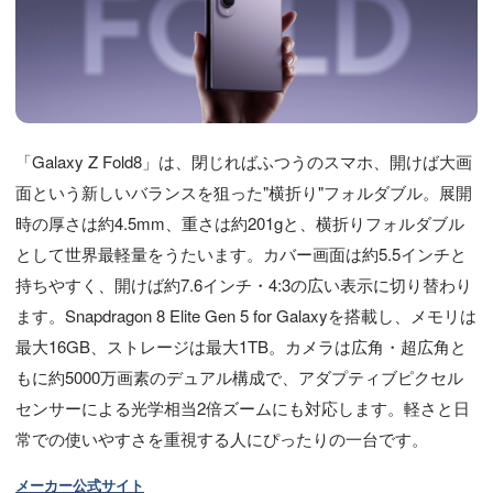
「Galaxy Z Fold8」は、閉じればふつうのスマホ、開けば大画
面という新しいバランスを狙った"横折り"フォルダブル。展開
時の厚さは約4.5mm、重さは約201gと、横折りフォルダブル
として世界最軽量をうたいます。カバー画面は約5.5インチと
持ちやすく、開けば約7.6インチ・4:3の広い表示に切り替わり
ます。Snapdragon 8 Elite Gen 5 for Galaxyを搭載し、メモリは
最大16GB、ストレージは最大1TB。カメラは広角・超広角と
もに約5000万画素のデュアル構成で、アダプティブピクセル
センサーによる光学相当2倍ズームにも対応します。軽さと日
常での使いやすさを重視する人にぴったりの一台です。
メーカー公式サイト