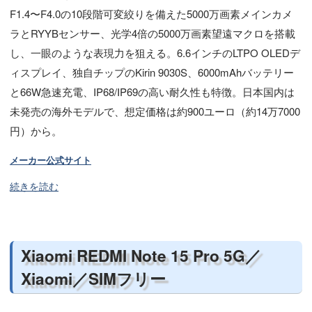
F1.4〜F4.0の10段階可変絞りを備えた5000万画素メインカメ
ラとRYYBセンサー、光学4倍の5000万画素望遠マクロを搭載
し、一眼のような表現力を狙える。6.6インチのLTPO OLEDデ
ィスプレイ、独自チップのKirin 9030S、6000mAhバッテリー
と66W急速充電、IP68/IP69の高い耐久性も特徴。日本国内は
未発売の海外モデルで、想定価格は約900ユーロ（約14万7000
円）から。
メーカー公式サイト
続きを読む
Xiaomi REDMI Note 15 Pro 5G／
Xiaomi／SIMフリー