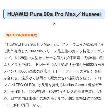
HUAWEI Pura 90s Pro Max／Huawei
海外モデル(国内未発売)
「HUAWEI Pura 90s Pro Max」は、ファーウェイが2026年7月
に海外発表したPura 90sシリーズ最上位のカメラ特化フラグシ
ップ。1/1.28型の大型センサーを積んだ2億画素・光学4倍の望
遠カメラを中核に、F1.4〜F4.0の可変絞りを備えた5000万画素
メインと4000万画素の超広角（オートフォーカス対応）を組
み合わせ、遠景から接写まで死角のない撮影力を狙う。6.9イ
ンチのLTPO OLEDには反射を抑えるKunlun Glass（崑崙ガラ
ス）を採用し、100W有線・80Wワイヤレスの高速充電にも対
応。日本国内は未発売の海外モデルで、想定価格は約1150ユ
ーロ（約19万円）から。