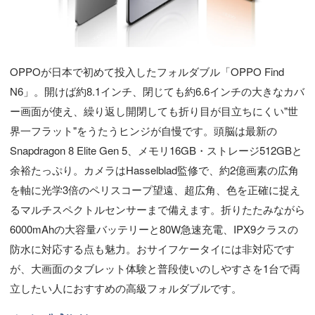
OPPOが日本で初めて投入したフォルダブル「OPPO Find
N6」。開けば約8.1インチ、閉じても約6.6インチの大きなカバ
ー画面が使え、繰り返し開閉しても折り目が目立ちにくい"世
界一フラット"をうたうヒンジが自慢です。頭脳は最新の
Snapdragon 8 Elite Gen 5、メモリ16GB・ストレージ512GBと
余裕たっぷり。カメラはHasselblad監修で、約2億画素の広角
を軸に光学3倍のペリスコープ望遠、超広角、色を正確に捉え
るマルチスペクトルセンサーまで備えます。折りたたみながら
6000mAhの大容量バッテリーと80W急速充電、IPX9クラスの
防水に対応する点も魅力。おサイフケータイには非対応です
が、大画面のタブレット体験と普段使いのしやすさを1台で両
立したい人におすすめの高級フォルダブルです。