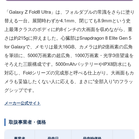
「Galaxy Z Fold8 Ultra」は、フォルダブルの常識をさらに塗り
替える一台。展開時わずか4.1mm、閉じても8.9mmという史
上最薄クラスのボディに約8インチの大画面を収めながら、重
さは約215gに抑えました。心臓部はSnapdragon 8 Elite Gen 5
for Galaxyで、メモリは最大16GB。カメラは約2億画素の広角
を筆頭に、5000万画素の超広角、1000万画素・光学3倍望遠を
そろえた三眼構成です。5000mAhバッテリーやIPX8防水にも
対応し、Foldシリーズの完成形と呼べる仕上がり。大画面もカ
メラも妥協したくない人に応える、まさに"全部入り"のフラッ
グシップです。
メーカー公式サイト
取扱事業者・価格
事業者
発売日
発売時価格