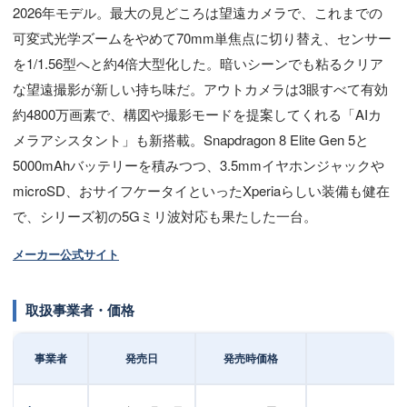
2026年モデル。最大の見どころは望遠カメラで、これまでの
可変式光学ズームをやめて70mm単焦点に切り替え、センサー
を1/1.56型へと約4倍大型化した。暗いシーンでも粘るクリア
な望遠撮影が新しい持ち味だ。アウトカメラは3眼すべて有効
約4800万画素で、構図や撮影モードを提案してくれる「AIカ
メラアシスタント」も新搭載。Snapdragon 8 Elite Gen 5と
5000mAhバッテリーを積みつつ、3.5mmイヤホンジャックや
microSD、おサイフケータイといったXperiaらしい装備も健在
で、シリーズ初の5Gミリ波対応も果たした一台。
メーカー公式サイト
取扱事業者・価格
事業者
発売日
発売時価格