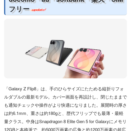
フリー
「Galaxy Z Flip8」は、手のひらサイズにたためる縦折りフォ
ルダブルの最新モデル。カバー画面を再設計し、閉じたままで
も通知チェックや操作がより快適になりました。展開時の厚さ
は約6.1mm、重さは約180gと、歴代フリップでも最薄・最軽
量クラス。中身はSnapdragon 8 Elite Gen 5 for Galaxyにメモリ
12GBと本格派で、約5000万画素の広角と約1200万画素の超広