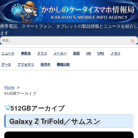
携帯電話、スマートフォン、タブレットの製品情報とニュースを紹介し
ます
ニュース
事業者
クラス
メーカー
画面
OS
CPU
メモリ
データ
アクセサリ
発売年
機種比較
Home
512GBアーカイブ
512GBアーカイブ
Galaxy Z TriFold／サムスン