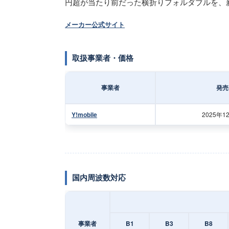
円超が当たり前だった横折りフォルダブルを、新
メーカー公式サイト
取扱事業者・価格
事業者
発売
Y!mobile
2025年1
国内周波数対応
事業者
B1
B3
B8