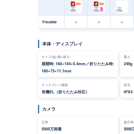
Y!mobile
○
○
○
本体・ディスプレイ
サイズ(縦×横×厚さ)
重さ
展開時: 160×144×5.4mm／折りたたみ時:
249g
160×73×11.1mm
ディスプレイ種類
防水
有機EL（折りたたみ対応）
IPX4
カメラ
広角
超広角
5000万画素
500