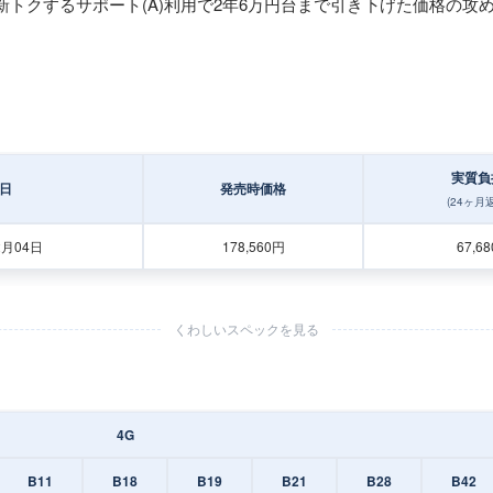
トクするサポート(A)利用で2年6万円台まで引き下げた価格の攻
実質負
日
発売時価格
(24ヶ月
2月04日
178,560円
67,6
くわしいスペックを見る
4G
B11
B18
B19
B21
B28
B42