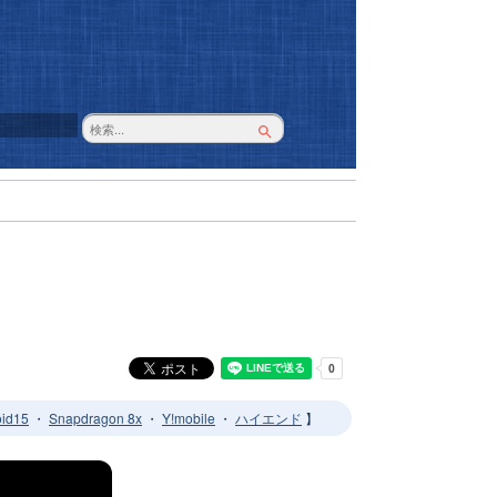
oid15
・
Snapdragon 8x
・
Y!mobile
・
ハイエンド
】