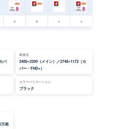
○
○
×
×
解像度
（カバ
2480×2200（メイン）／2748×1172（カ
バー・FHD+）
カラーバリエーション
ブラック
0万画