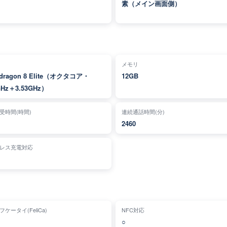
素（メイン画面側）
メモリ
dragon 8 Elite（オクタコア・
12GB
GHz＋3.53GHz）
受時間(時間)
連続通話時間(分)
2460
レス充電対応
ケータイ(FeliCa)
NFC対応
○