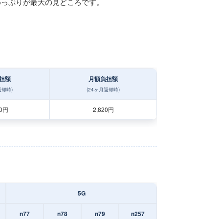
めっぷりが最大の見どころです。
担額
月額負担額
返却時)
(24ヶ月返却時)
80円
2,820円
5G
n77
n78
n79
n257