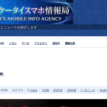
報とニュースを紹介します
CPU
メモリ
データ
アクセサリ
発売年
機種比較
le
13:24
カテゴリ：【
nubia
・
12GB
・
2025年
・
256GB
・
7～9インチ
・
Andr