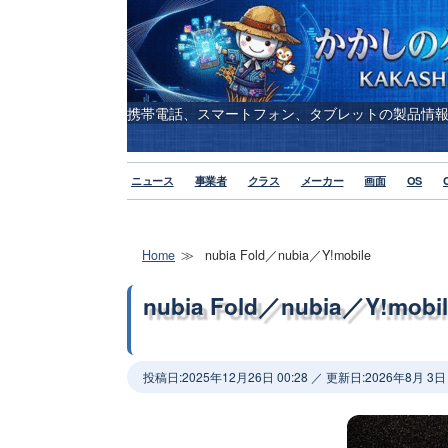
携帯電話、スマートフォン、タブレットの製品情
ニュース
事業者
クラス
メーカー
画面
OS
Home
nubia Fold／nubia／Y!mobile
nubia Fold／nubia／Y!mobi
投稿日:
2025年12月26日 00:28
／ 更新日:
2026年8月 3日 