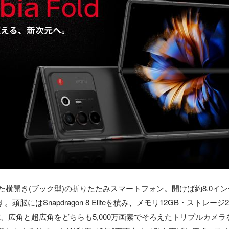
e向けに投入した横開き(ブック型)の折りたたみスマートフォン。開けば約8.
にはSnapdragon 8 Eliteを積み、メモリ12GB・ストレ
速充電、広角と超広角をどちらも5,000万画素でそろえたトリプルカメ