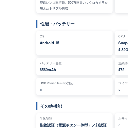
望遠レンズ非搭載。500万画素のマクロカメラを
加えたトリプル構成
性能・バッテリー
OS
CPU
Android 15
Snap
4.32
バッテリー容量
連続待
6560mAh
472
USB PowerDelivery対応
ワイヤ
○
×
その他機能
生体認証
おサイフ
指紋認証（電源ボタン一体型）／顔認証
○