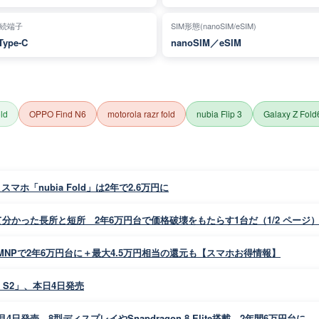
続端子
SIM形態(nanoSIM/eSIM)
Type-C
nanoSIM／eSIM
old
OPPO Find N6
motorola razr fold
nubia Flip 3
Galaxy Z Fold
「nubia Fold」は2年で2.6万円に
使って分かった長所と短所 2年6万円台で価格破壊をもたらす1台だ（1/2 ページ
ld」、MNPで2年6万円台に＋最大4.5万円相当の還元も【スマホお得情報】
ia S2」、本日4日発売
12月4日発売 8型ディスプレイやSnapdragon 8 Elite搭載、2年間6万円台に