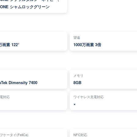
TONE シャムロックグリーン
望遠
万画素 122°
1000万画素 3倍
メモリ
Tek Dimensity 7400
8GB
電対応
ワイヤレス充電対応
×
ケータイ(FeliCa)
NFC対応