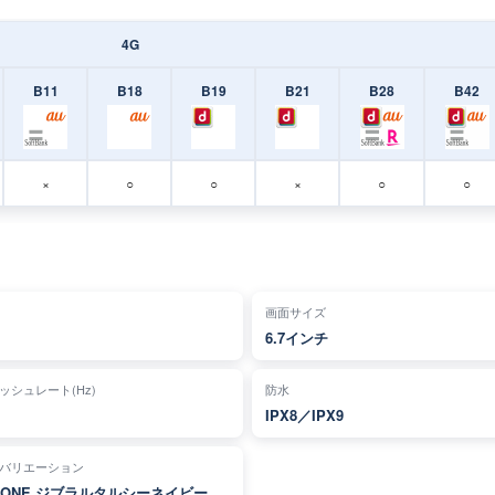
4G
B11
B18
B19
B21
B28
B42
×
○
○
×
○
○
画面サイズ
6.7インチ
ッシュレート(Hz)
防水
IPX8／IPX9
バリエーション
TONE ジブラルタルシーネイビー、