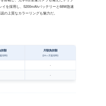
プレイを採用し、5200mAhバッテリーと68W急速
E公認の上質なカラーリングも魅力だ。
負担額
月額負担額
月返却時)
(24ヶ月返却時)
-
-