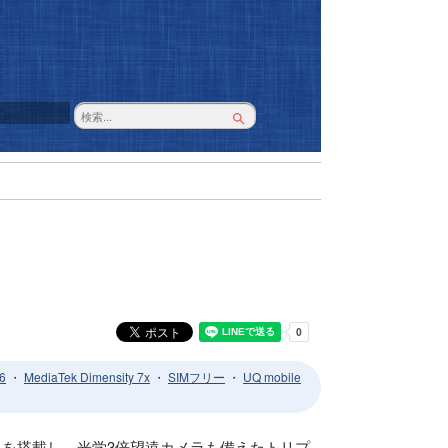
6
・
MediaTek Dimensity 7x
・
SIMフリー
・
UQ mobile
素カメラを搭載し、光学3倍望遠カメラも備えたトリプ