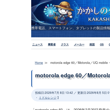
携帯電話、スマートフォン、タブレットの製品情
ニュース
事業者
クラス
メーカー
画面
OS
Home
motorola edge 60／Motorola／UQ mobi
motorola edge 60／Motor
投稿日:
2026年7月 8日 13:42
／ 更新日:
2026年8月 5日 01
・
ミドルレンジ
】
「motorola edge 60」は、2026年