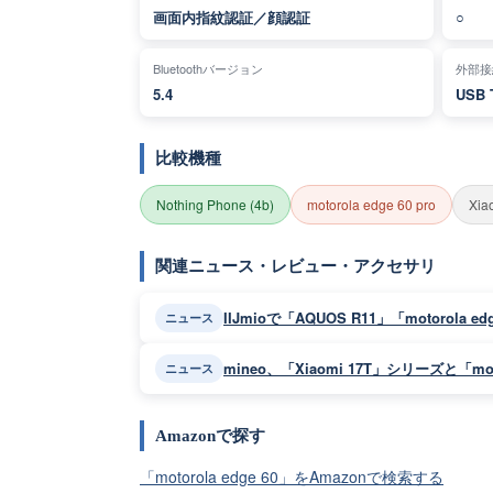
画面内指紋認証／顔認証
○
Bluetoothバージョン
外部接
5.4
USB 
比較機種
Nothing Phone (4b)
motorola edge 60 pro
Xia
関連ニュース・レビュー・アクセサリ
IIJmioで「AQUOS R11」「motorola
ニュース
mineo、「Xiaomi 17T」シリーズと「mot
ニュース
Amazonで探す
「motorola edge 60」をAmazonで検索する