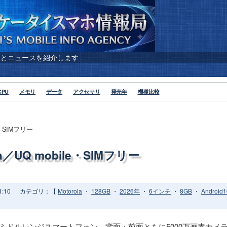
報とニュースを紹介します
CPU
メモリ
データ
アクセサリ
発売年
機種比較
le・SIMフリー
ola／UQ mobile・SIMフリー
:10
カテゴリ：【
Motorola
・
128GB
・
2026年
・
6インチ
・
8GB
・
Android1
2月20日発売のミドルレンジスマートフォン。背面・前面ともに5000万画