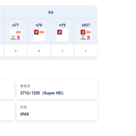
5G
n77
n78
n79
n257
○
○
×
×
解像度
2712×1220（Super HD）
防塵
IP6X