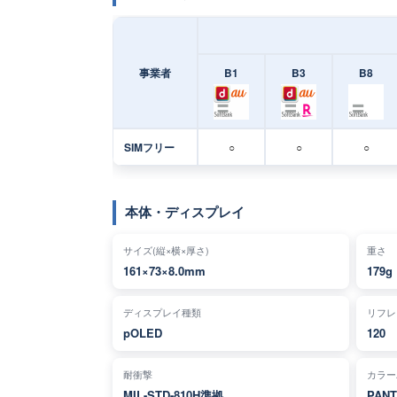
事業者
B1
B3
B8
SIMフリー
○
○
○
本体・ディスプレイ
サイズ(縦×横×厚さ)
重さ
161×73×8.0mm
179g
ディスプレイ種類
リフレ
pOLED
120
耐衝撃
カラー
MIL-STD-810H準拠
PAN