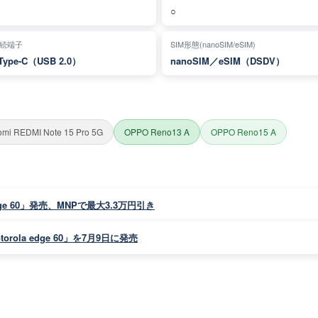
○
続端子
SIM形態(nanoSIM/eSIM)
Type-C（USB 2.0）
nanoSIM／eSIM（DSDV）
omi REDMI Note 15 Pro 5G
OPPO Reno13 A
OPPO Reno15 A
 edge 60」発売、MNPで最大3.3万円引き
orola edge 60」を7月9日に発売