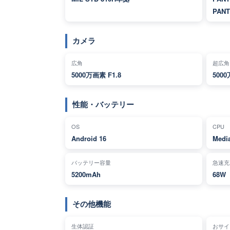
PAN
カメラ
広角
超広角
5000万画素 F1.8
5000
性能・バッテリー
OS
CPU
Android 16
Media
バッテリー容量
急速充
5200mAh
68W
その他機能
生体認証
おサイフ