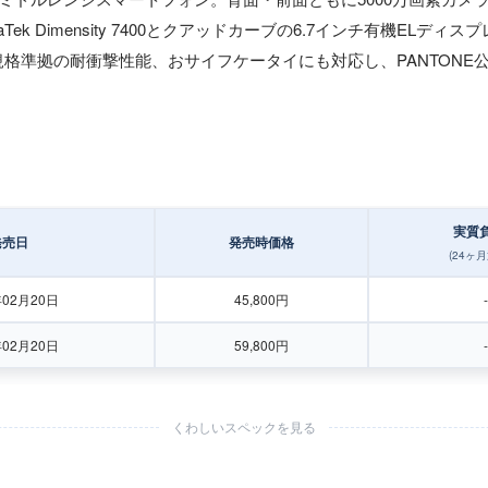
k Dimensity 7400とクアッドカーブの6.7インチ有機ELディス
L規格準拠の耐衝撃性能、おサイフケータイにも対応し、PANTON
実質
発売日
発売時価格
(24ヶ
年02月20日
45,800円
-
年02月20日
59,800円
-
くわしいスペックを見る