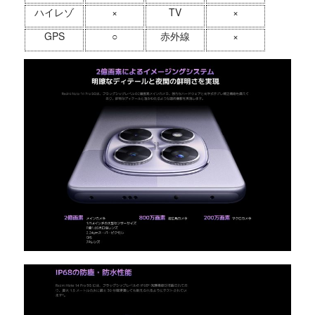
ハイレゾ
×
TV
×
GPS
○
赤外線
×