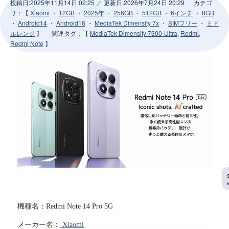
投稿日:
2025年11月14日 02:25
／ 更新日:
2026年7月24日 20:29
カテゴ
リ：【
Xiaomi
・
12GB
・
2025年
・
256GB
・
512GB
・
6インチ
・
8GB
・
Android14
・
Android16
・
MediaTek Dimensity 7x
・
SIMフリー
・
ミド
ルレンジ
】
関連タグ
：【
MediaTek Dimensity 7300-Ultra
,
Redmi
,
Redmi Note
】
機種名：Redmi Note 14 Pro 5G
メーカー名：
Xiaomi