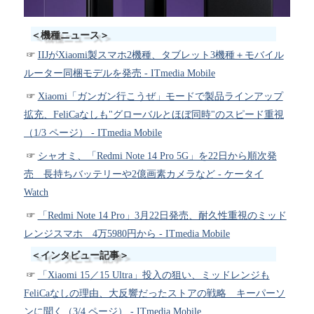
＜機種ニュース＞
IIJがXiaomi製スマホ2機種、タブレット3機種＋モバイル
ルーター同梱モデルを発売 - ITmedia Mobile
Xiaomi「ガンガン行こうぜ」モードで製品ラインアップ
拡充、FeliCaなしも"グローバルとほぼ同時"のスピード重視
（1/3 ページ） - ITmedia Mobile
シャオミ、「Redmi Note 14 Pro 5G」を22日から順次発
売 長持ちバッテリーや2億画素カメラなど - ケータイ
Watch
「Redmi Note 14 Pro」3月22日発売、耐久性重視のミッド
レンジスマホ 4万5980円から - ITmedia Mobile
＜インタビュー記事＞
「Xiaomi 15／15 Ultra」投入の狙い、ミッドレンジも
FeliCaなしの理由、大反響だったストアの戦略 キーパーソ
ンに聞く（3/4 ページ） - ITmedia Mobile