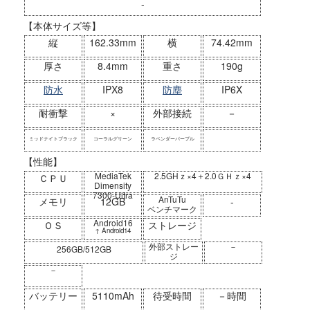
-
【本体サイズ等】
縦
162.33mm
横
74.42mm
厚さ
8.4mm
重さ
190g
防水
IPX8
防塵
IP6X
耐衝撃
×
外部接続
－
ミッドナイトブラック
コーラルグリーン
ラベンダーパープル
【性能】
MediaTek
2.5GHｚ×4＋2.0ＧＨｚ×4
ＣＰＵ
Dimensity
7300-Ultra
AnTuTu
メモリ
12GB
-
ベンチマーク
Android16
ＯＳ
ストレージ
↑ Android14
外部ストレー
－
256GB/512GB
ジ
－
バッテリー
5110mAh
待受時間
－時間