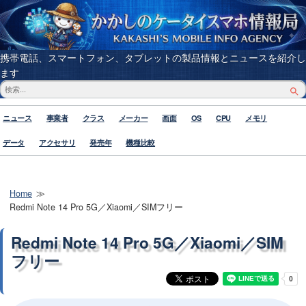
携帯電話、スマートフォン、タブレットの製品情報とニュースを紹介し
ます
ニュース
事業者
クラス
メーカー
画面
OS
CPU
メモリ
データ
アクセサリ
発売年
機種比較
Home
Redmi Note 14 Pro 5G／Xiaomi／SIMフリー
Redmi Note 14 Pro 5G／Xiaomi／SIM
フリー