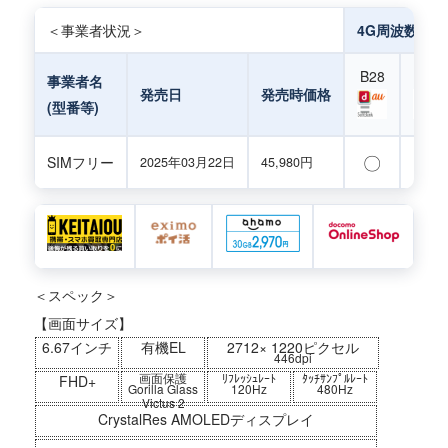
＜事業者状況＞
4G周波数対応
B28
B18
事業者名
発売日
発売時価格
(型番等)
〇
〇
SIMフリー
2025年03月22日
45,980円
＜スペック＞
【画面サイズ】
6.67インチ
有機EL
2712× 1220ピクセル
446dpi
画面保護
ﾘﾌﾚｯｼｭﾚｰﾄ
ﾀｯﾁｻﾝﾌﾟﾙﾚｰﾄ
FHD+
Gorilla Glass
120Hz
480Hz
Victus 2
CrystalRes AMOLEDディスプレイ