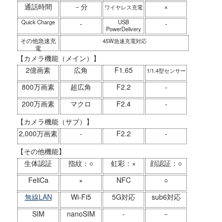
通話時間
－分
×
ワイヤレス充電
Quick Charge
USB
-
-
PowerDelivery
その他急速充
45W急速充電対応
電
【カメラ機能（メイン）】
2億画素
広角
F1.65
1/1.4型センサー
800万画素
超広角
F2.2
-
200万画素
マクロ
F2.4
-
【カメラ機能（サブ）】
2,000万画素
-
F2.2
-
【その他機能】
生体認証
指紋：○
虹彩：×
顔認証：○
FeliCa
×
NFC
○
無線LAN
Wi-Fi5
5G対応
sub6対応
SIM
nanoSIM
-
－