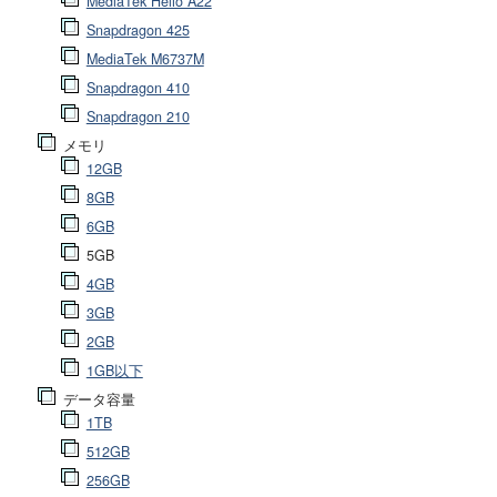
MediaTek Helio A22
Snapdragon 425
MediaTek M6737M
Snapdragon 410
Snapdragon 210
メモリ
12GB
8GB
6GB
5GB
4GB
3GB
2GB
1GB以下
データ容量
1TB
512GB
256GB