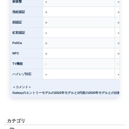
×
×
耐衝撃
○
○
指紋認証
○
○
顔認証
×
×
虹彩認証
○
○
FeliCa
○
○
NFC
-
-
TV機能
×
×
ハイレゾ対応
＜コメント＞
Galaxyのエントリーモデルの2022年モデルと2代前の2020年モデルとの
カテゴリ