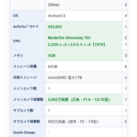
296dpi
296dpi
Android13
Androi
OS
353,853
103,11
AnTuTuﾍﾞﾝﾁﾏｰｸ
MediaTek Dimensity 700
Exynos
CPU
2.2GHｚ×2＋2.0ＧＨｚ×6【1679】
1.6GH
4GB
3GB
メモリ
64GB
64GB
ストレージ容量
microSDXC 最大1TB
micro
外部ストレージ
1
1
メインカメラ数
5,000万画素（広角・F1.8・1/2.76型）
1,30
メインカメラ画素数
1
1
サブカメラ数
500万画素（標準・F2・1/5型）
500万
サブカメラ画素数
-
-
Quick Charge