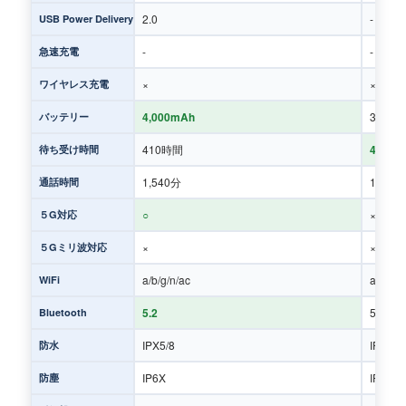
2.0
-
USB Power Delivery
-
-
急速充電
×
×
ワイヤレス充電
4,000mAh
3,600
バッテリー
410時間
450時
待ち受け時間
1,540分
1,540
通話時間
○
×
５G対応
×
×
５Gミリ波対応
a/b/g/n/ac
a/b/g/n
WiFi
5.2
5.0
Bluetooth
IPX5/8
IPX5/8
防水
IP6X
IP6X
防塵