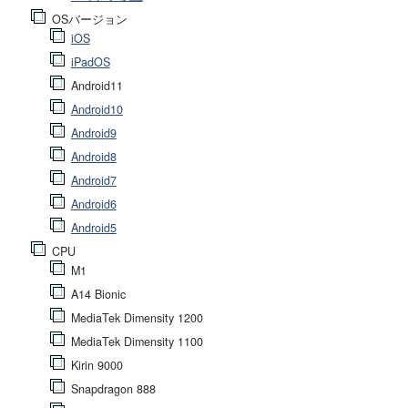
OSバージョン
iOS
iPadOS
Android11
Android10
Android9
Android8
Android7
Android6
Android5
CPU
M1
A14 Bionic
MediaTek Dimensity 1200
MediaTek Dimensity 1100
Kirin 9000
Snapdragon 888