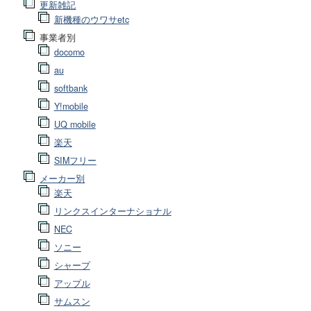
更新雑記
新機種のウワサetc
事業者別
docomo
au
softbank
Y!mobile
UQ mobile
楽天
SIMフリー
メーカー別
楽天
リンクスインターナショナル
NEC
ソニー
シャープ
アップル
サムスン