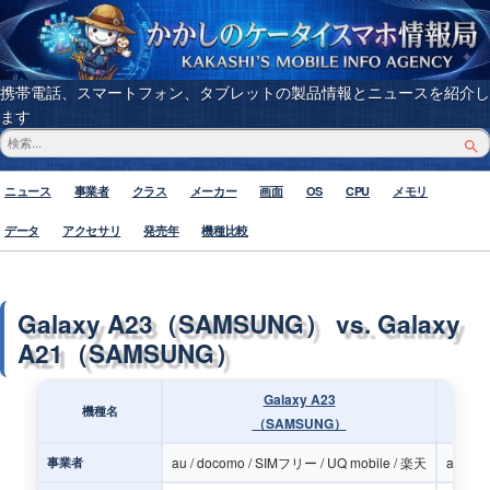
携帯電話、スマートフォン、タブレットの製品情報とニュースを紹介し
ます
ニュース
事業者
クラス
メーカー
画面
OS
CPU
メモリ
データ
アクセサリ
発売年
機種比較
Galaxy A23（SAMSUNG） vs. Galaxy
A21（SAMSUNG）
Galaxy A23
機種名
（SAMSUNG）
au / docomo / SIMフリー / UQ mobile / 楽天
au / d
事業者