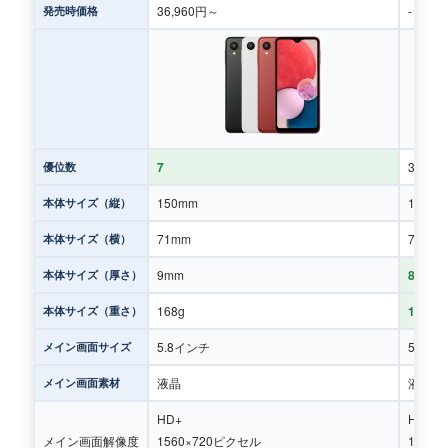
36,960円～
-
発売時価格
7
3
優位数
150mm
150m
本体サイズ（縦）
71mm
71mm
本体サイズ（横）
9mm
8.4mm
本体サイズ（厚さ）
168g
159g
本体サイズ（重さ）
5.8インチ
5.8イ
メイン画面サイズ
液晶
液晶
メイン画面素材
HD+
HD+
メイン画面解像度
1560×720ピクセル
1560