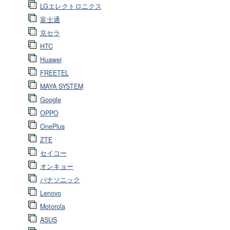
LGエレクトロニクス
富士通
京セラ
HTC
Huawei
FREETEL
MAYA SYSTEM
Google
OPPO
OnePlus
ZTE
セイコー
オンキョー
パナソニック
Lenovo
Motorola
ASUS