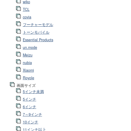
wiko
TCL
covia
フーチャーモデル
トーンモバイル
Essential Products
un.mode
Meizu
nubia
Xiaomi
Royole
画面サイズ
5インチ未満
5インチ
6インチ
7～9インチ
10インチ
11インチ以上