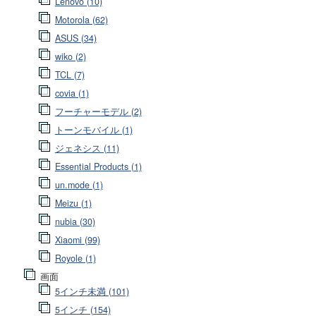
Lenovo (10)
Motorola (62)
ASUS (34)
wiko (2)
TCL (7)
covia (1)
フーチャーモデル (2)
トーンモバイル (1)
ジェネシス (11)
Essential Products (1)
un.mode (1)
Meizu (1)
nubia (30)
Xiaomi (99)
Royole (1)
画面
5インチ未満 (101)
5インチ (154)