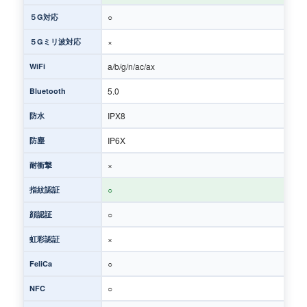
○
５G対応
×
５Gミリ波対応
a/b/g/n/ac/ax
WiFi
5.0
Bluetooth
IPX8
防水
IP6X
防塵
×
耐衝撃
○
指紋認証
○
顔認証
×
虹彩認証
○
FeliCa
○
NFC