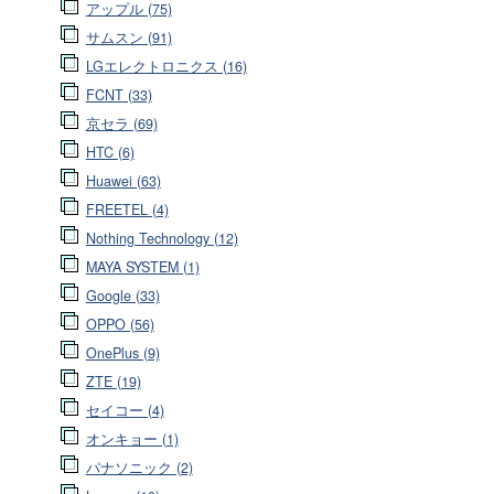
アップル (75)
サムスン (91)
LGエレクトロニクス (16)
FCNT (33)
京セラ (69)
HTC (6)
Huawei (63)
FREETEL (4)
Nothing Technology (12)
MAYA SYSTEM (1)
Google (33)
OPPO (56)
OnePlus (9)
ZTE (19)
セイコー (4)
オンキョー (1)
パナソニック (2)