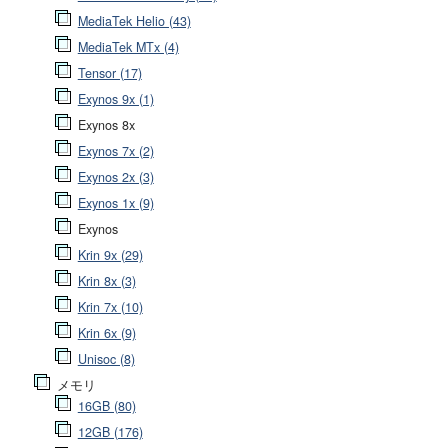
MediaTek Helio (43)
MediaTek MTx (4)
Tensor (17)
Exynos 9x (1)
Exynos 8x
Exynos 7x (2)
Exynos 2x (3)
Exynos 1x (9)
Exynos
Krin 9x (29)
Krin 8x (3)
Krin 7x (10)
Krin 6x (9)
Unisoc (8)
メモリ
16GB (80)
12GB (176)