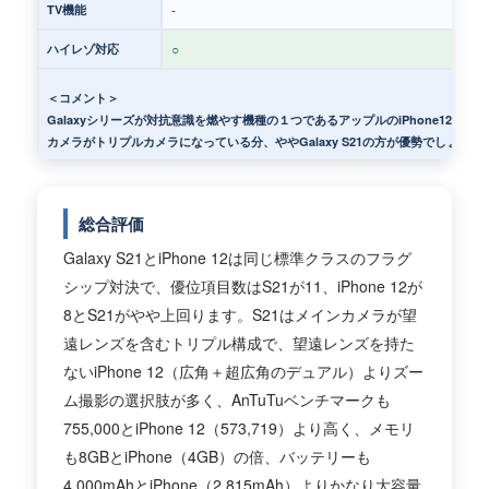
-
TV機能
○
ハイレゾ対応
＜コメント＞
Galaxyシリーズが対抗意識を燃やす機種の１つであるアップルのiPhone12
カメラがトリプルカメラになっている分、ややGalaxy S21の方が優勢でしょうか
総合評価
Galaxy S21とiPhone 12は同じ標準クラスのフラグ
シップ対決で、優位項目数はS21が11、iPhone 12が
8とS21がやや上回ります。S21はメインカメラが望
遠レンズを含むトリプル構成で、望遠レンズを持た
ないiPhone 12（広角＋超広角のデュアル）よりズー
ム撮影の選択肢が多く、AnTuTuベンチマークも
755,000とiPhone 12（573,719）より高く、メモリ
も8GBとiPhone（4GB）の倍、バッテリーも
4,000mAhとiPhone（2,815mAh）よりかなり大容量