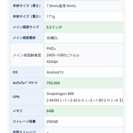
7.9mm(最厚 9mm)
本体サイズ（厚さ）
171g
本体サイズ（重さ）
6.2インチ
メイン画面サイズ
有機EL
メイン画面素材
FHD+
メイン画面解像度
2400×1080ピクセル
424dpi
Android13
OS
755,000
AnTuTuﾍﾞﾝﾁﾏｰｸ
Snapdragon 888
CPU
2.84GHｚ×1＋2.42ＧＨｚ×3＋1.80ＧＨｚ×4【3691
8GB
メモリ
256GB
ストレージ容量
×
外部ストレージ