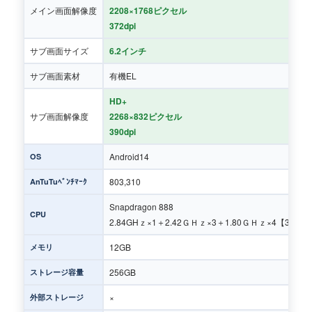
メイン画面解像度
2208×1768ピクセル
372dpi
サブ画面サイズ
6.2インチ
サブ画面素材
有機EL
HD+
サブ画面解像度
2268×832ピクセル
390dpi
Android14
OS
803,310
AnTuTuﾍﾞﾝﾁﾏｰｸ
Snapdragon 888
CPU
2.84GHｚ×1＋2.42ＧＨｚ×3＋1.80ＧＨｚ×4【3691
12GB
メモリ
256GB
ストレージ容量
×
外部ストレージ