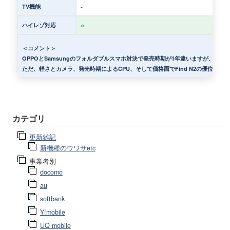
-
TV機能
○
ハイレゾ対応
＜コメント＞
OPPOとSamsungのフォルダブルスマホ対決で発売時期が1年違いますが、第3世代の
ただ、軽さとカメラ、発売時期によるCPU、そして価格面でFind N2の優位性も
カテゴリ
更新雑記
新機種のウワサetc
事業者別
docomo
au
softbank
Y!mobile
UQ mobile