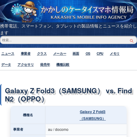
携帯電話、スマートフォン、タブレットの製品情報とニュースを紹介し
ます
ニュース
事業者
クラス
メーカー
画面
OS
CPU
メモリ
データ
アクセサリ
発売年
機種比較
Galaxy Z Fold3（SAMSUNG） vs. Find
N2（OPPO）
Galaxy Z Fold3
機種名
（SAMSUNG）
au / docomo
事業者