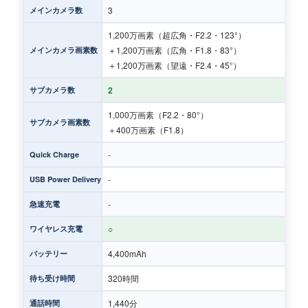
3
メインカメラ数
1,200万画素（超広角・F2.2・123°）
＋1,200万画素（広角・F1.8・83°）
メインカメラ画素数
＋1,200万画素（望遠・F2.4・45°）
2
サブカメラ数
1,000万画素（F2.2・80°）
サブカメラ画素数
＋400万画素（F1.8）
-
Quick Charge
-
USB Power Delivery
-
急速充電
○
ワイヤレス充電
4,400mAh
バッテリー
320時間
待ち受け時間
1,440分
通話時間