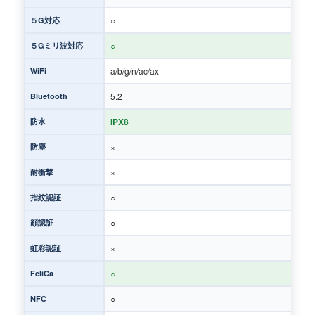
○
５G対応
○
５Gミリ波対応
a/b/g/n/ac/ax
WiFi
5.2
Bluetooth
IPX8
防水
×
防塵
×
耐衝撃
○
指紋認証
○
顔認証
×
虹彩認証
○
FeliCa
○
NFC