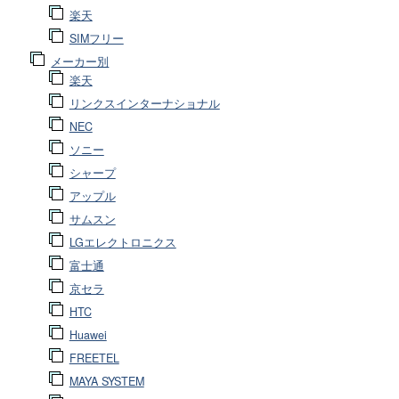
楽天
SIMフリー
メーカー別
楽天
リンクスインターナショナル
NEC
ソニー
シャープ
アップル
サムスン
LGエレクトロニクス
富士通
京セラ
HTC
Huawei
FREETEL
MAYA SYSTEM