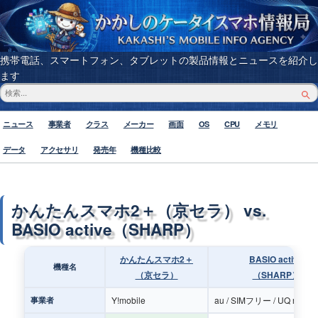
携帯電話、スマートフォン、タブレットの製品情報とニュースを紹介し
ます
ニュース
事業者
クラス
メーカー
画面
OS
CPU
メモリ
データ
アクセサリ
発売年
機種比較
かんたんスマホ2＋（京セラ） vs.
BASIO active（SHARP）
かんたんスマホ2＋
BASIO active
機種名
（京セラ）
（SHARP）
Y!mobile
au / SIMフリー / UQ mobil
事業者