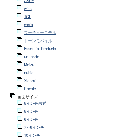
ASUS
wiko
TCL
covia
フーチャーモデル
トーンモバイル
Essential Products
un.mode
Meizu
nubia
Xiaomi
Royole
画面サイズ
5インチ未満
5インチ
6インチ
7～9インチ
10インチ