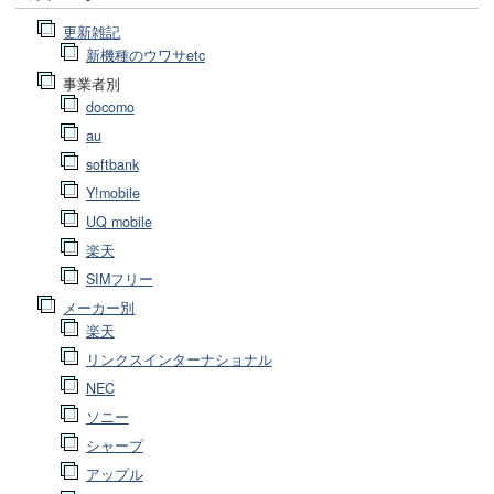
更新雑記
新機種のウワサetc
事業者別
docomo
au
softbank
Y!mobile
UQ mobile
楽天
SIMフリー
メーカー別
楽天
リンクスインターナショナル
NEC
ソニー
シャープ
アップル