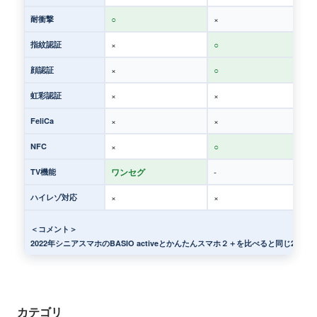
○
×
耐衝撃
×
○
指紋認証
×
○
顔認証
×
×
虹彩認証
×
×
FeliCa
×
○
NFC
ワンセグ
-
TV機能
×
×
ハイレゾ対応
＜コメント＞
2022年シニアスマホのBASIO activeとかんたんスマホ２＋を比べると同じ2
カテゴリ