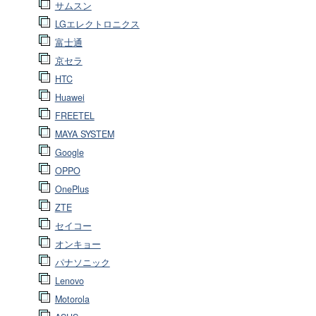
サムスン
LGエレクトロニクス
富士通
京セラ
HTC
Huawei
FREETEL
MAYA SYSTEM
Google
OPPO
OnePlus
ZTE
セイコー
オンキョー
パナソニック
Lenovo
Motorola