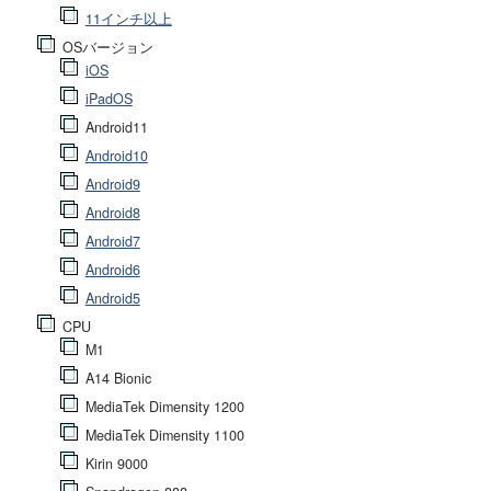
11インチ以上
OSバージョン
iOS
iPadOS
Android11
Android10
Android9
Android8
Android7
Android6
Android5
CPU
M1
A14 Bionic
MediaTek Dimensity 1200
MediaTek Dimensity 1100
Kirin 9000