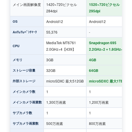
メイン画面解像度
1420×720ピクセル
1520×720ピクセル
284dpi
295dpi
Android12
Android12
OS
55,376
-
AnTuTuﾍﾞﾝﾁﾏｰｸ
MediaTek MT6761
Snapdragon 695
CPU
2.0GHz×4【439】
2.2GHz×2＋1.8GHz×6【1
3GB
4GB
メモリ
32GB
64GB
ストレージ容量
microSDXC 最大512GB
microSDXC 最大1TB
外部ストレージ
1
1
メインカメラ数
1,300万画素
1,200万画素
メインカメラ画素数
1
1
サブカメラ数
500万画素
800万画素
サブカメラ画素数