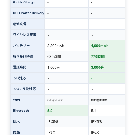
-
-
Quick Charge
-
-
USB Power Delivery
-
-
急速充電
×
×
ワイヤレス充電
3,300mAh
4,000mAh
バッテリー
680時間
770時間
待ち受け時間
1,500分
3,000分
通話時間
×
○
５G対応
×
×
５Gミリ波対応
a/b/g/n/ac
a/b/g/n/ac
WiFi
5.2
5.1
Bluetooth
IPX5/8
IPX5/8
防水
IP6X
IP6X
防塵