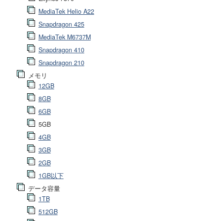
MediaTek Helio A22
Snapdragon 425
MediaTek M6737M
Snapdragon 410
Snapdragon 210
メモリ
12GB
8GB
6GB
5GB
4GB
3GB
2GB
1GB以下
データ容量
1TB
512GB