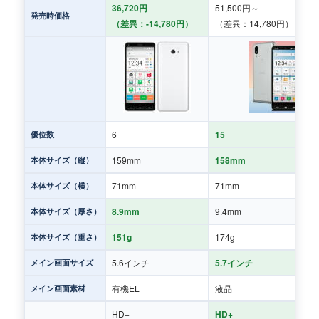
36,720円
51,500円～
発売時価格
（差異：-14,780円）
（差異：14,780円）
6
15
優位数
159mm
158mm
本体サイズ（縦）
71mm
71mm
本体サイズ（横）
8.9mm
9.4mm
本体サイズ（厚さ）
151g
174g
本体サイズ（重さ）
5.6インチ
5.7インチ
メイン画面サイズ
有機EL
液晶
メイン画面素材
HD+
HD+