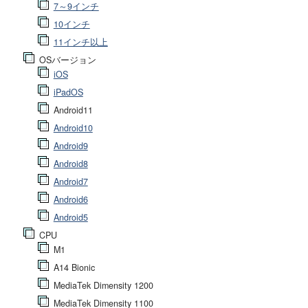
7～9インチ
10インチ
11インチ以上
OSバージョン
iOS
iPadOS
Android11
Android10
Android9
Android8
Android7
Android6
Android5
CPU
M1
A14 Bionic
MediaTek Dimensity 1200
MediaTek Dimensity 1100