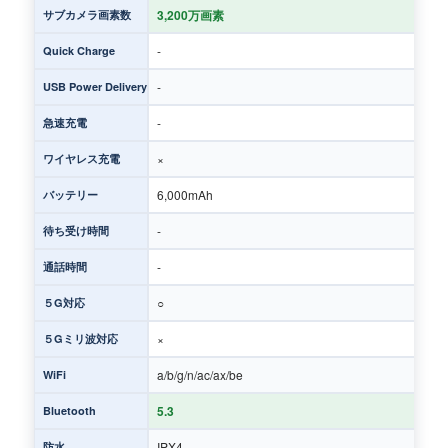
3,200万画素
サブカメラ画素数
-
Quick Charge
-
USB Power Delivery
-
急速充電
×
ワイヤレス充電
6,000mAh
バッテリー
-
待ち受け時間
-
通話時間
○
５G対応
×
５Gミリ波対応
a/b/g/n/ac/ax/be
WiFi
5.3
Bluetooth
IPX4
防水