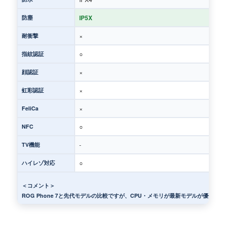
IP5X
防塵
×
耐衝撃
○
指紋認証
×
顔認証
×
虹彩認証
×
FeliCa
○
NFC
-
TV機能
○
ハイレゾ対応
＜コメント＞
ROG Phone 7と先代モデルの比較ですが、CPU・メモリが最新モデルが優位