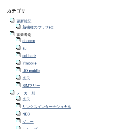
カテゴリ
更新雑記
新機種のウワサetc
事業者別
docomo
au
softbank
Y!mobile
UQ mobile
楽天
SIMフリー
メーカー別
楽天
リンクスインターナショナル
NEC
ソニー