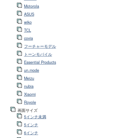
Motorola
ASUS
wiko
TCL
covia
フーチャーモデル
トーンモバイル
Essential Products
un.mode
Meizu
nubia
Xiaomi
Royole
画面サイズ
5インチ未満
5インチ
6インチ