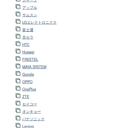
シャープ
アップル
サムスン
LGエレクトロニクス
富士通
京セラ
HTC
Huawei
FREETEL
MAYA SYSTEM
Google
OPPO
OnePlus
ZTE
セイコー
オンキョー
パナソニック
Lenovo