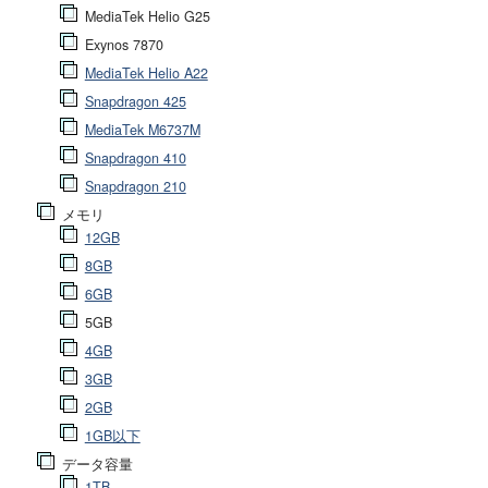
MediaTek Helio G25
Exynos 7870
MediaTek Helio A22
Snapdragon 425
MediaTek M6737M
Snapdragon 410
Snapdragon 210
メモリ
12GB
8GB
6GB
5GB
4GB
3GB
2GB
1GB以下
データ容量
1TB