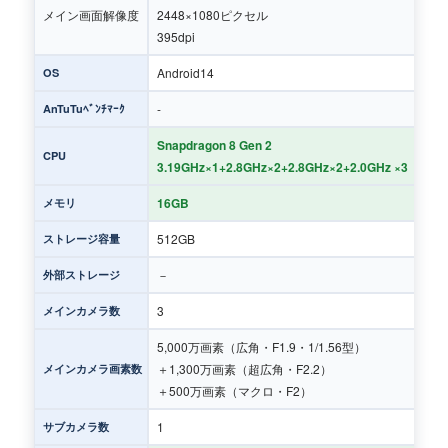
メイン画面解像度
2448×1080ピクセル
395dpi
Android14
OS
-
AnTuTuﾍﾞﾝﾁﾏｰｸ
Snapdragon 8 Gen 2
CPU
3.19GHz×1+2.8GHz×2+2.8GHz×2+2.0GHz ×3【450
16GB
メモリ
512GB
ストレージ容量
－
外部ストレージ
3
メインカメラ数
5,000万画素（広角・F1.9・1/1.56型）
＋1,300万画素（超広角・F2.2）
メインカメラ画素数
＋500万画素（マクロ・F2）
1
サブカメラ数