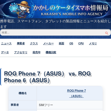
携帯電話、スマートフォン、タブレットの製品情報とニュースを紹介し
ます
ニュース
事業者
クラス
メーカー
画面
OS
CPU
メモリ
データ
アクセサリ
発売年
機種比較
ROG Phone 7（ASUS） vs. ROG
Phone 6（ASUS）
ROG Phone 7
機種名
（ASUS）
SIMフリー
事業者