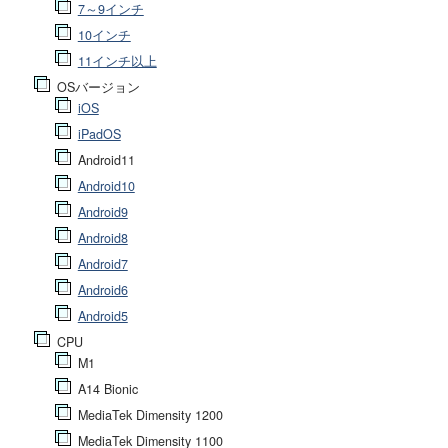
7～9インチ
10インチ
11インチ以上
OSバージョン
iOS
iPadOS
Android11
Android10
Android9
Android8
Android7
Android6
Android5
CPU
M1
A14 Bionic
MediaTek Dimensity 1200
MediaTek Dimensity 1100