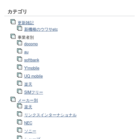
カテゴリ
更新雑記
新機種のウワサetc
事業者別
docomo
au
softbank
Y!mobile
UQ mobile
楽天
SIMフリー
メーカー別
楽天
リンクスインターナショナル
NEC
ソニー