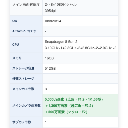
メイン画面解像度
2448×1080ピクセル
395dpi
Android14
OS
-
AnTuTuﾍﾞﾝﾁﾏｰｸ
Snapdragon 8 Gen 2
CPU
3.19GHz×1+2.8GHz×2+2.8GHz×2+2.0GHz ×3【450
16GB
メモリ
512GB
ストレージ容量
－
外部ストレージ
3
メインカメラ数
5,000万画素（広角・F1.9・1/1.56型）
＋1,300万画素（超広角・F2.2）
メインカメラ画素数
＋500万画素（マクロ・F2）
1
サブカメラ数