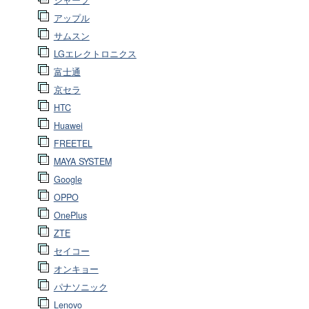
シャープ
アップル
サムスン
LGエレクトロニクス
富士通
京セラ
HTC
Huawei
FREETEL
MAYA SYSTEM
Google
OPPO
OnePlus
ZTE
セイコー
オンキョー
パナソニック
Lenovo