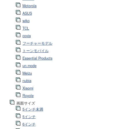
Motorola
ASUS
wiko
TCL
covia
フーチャーモデル
トーンモバイル
Essential Products
un.mode
Meizu
nubia
Xiaomi
Royole
画面サイズ
5インチ未満
5インチ
6インチ