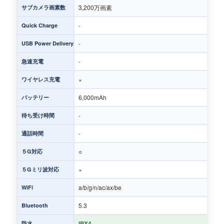
3,200万画素
サブカメラ画素数
-
Quick Charge
-
USB Power Delivery
-
急速充電
×
ワイヤレス充電
6,000mAh
バッテリー
-
待ち受け時間
-
通話時間
○
５G対応
×
５Gミリ波対応
a/b/g/n/ac/ax/be
WiFi
5.3
Bluetooth
IPX4
防水