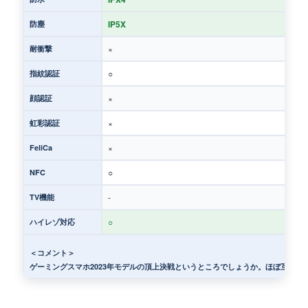
IP5X
防塵
×
耐衝撃
○
指紋認証
×
顔認証
×
虹彩認証
×
FeliCa
○
NFC
-
TV機能
○
ハイレゾ対応
＜コメント＞
ゲーミングスマホ2023年モデルの頂上決戦というところでしょうか。ほぼ互角と