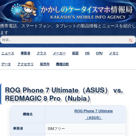
携帯電話、スマートフォン、タブレットの製品情報とニュースを紹介し
ます
ニュース
事業者
クラス
メーカー
画面
OS
CPU
メモリ
データ
アクセサリ
発売年
機種比較
ROG Phone 7 Ultimate（ASUS） vs.
REDMAGIC 8 Pro（Nubia）
ROG Phone 7 Ultimate
機種名
（ASUS）
SIMフリー
事業者