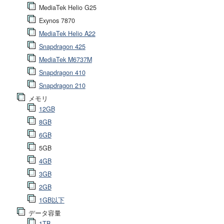
MediaTek Helio G25
Exynos 7870
MediaTek Helio A22
Snapdragon 425
MediaTek M6737M
Snapdragon 410
Snapdragon 210
メモリ
12GB
8GB
6GB
5GB
4GB
3GB
2GB
1GB以下
データ容量
1TB