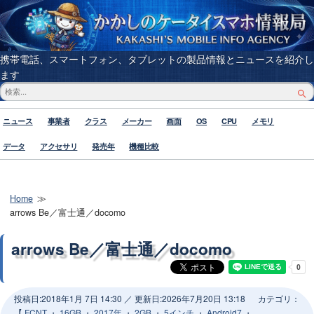
携帯電話、スマートフォン、タブレットの製品情報とニュースを紹介し
ます
ニュース
事業者
クラス
メーカー
画面
OS
CPU
メモリ
データ
アクセサリ
発売年
機種比較
Home
arrows Be／富士通／docomo
arrows Be／富士通／docomo
投稿日:
2018年1月 7日 14:30
／ 更新日:
2026年7月20日 13:18
カテゴリ：
【
FCNT
・
16GB
・
2017年
・
2GB
・
5インチ
・
Android7
・