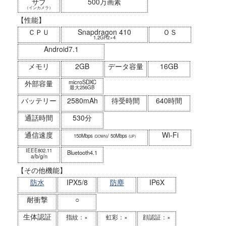
サブ
500万画素
（インカメラ）
【性能】
ＣＰＵ
Snapdragon 410
ＯＳ
1.2GHz×4
Android7.1
メモリ
2GB
データ容量
16GB
microSDXC
外部容量
最大256GB
バッテリー
2580mAh
待受時間
640時間
通話時間
530分
通信速度
Wi-Fi
150Mbps
/ 50Mbps
(DOWN)
(UP)
IEEE802.11
Bluetooth4.1
a/b/g/n
【その他機能】
防水
IPX5/8
防塵
IP6X
耐衝撃
○
生体認証
指紋：×
虹彩：×
顔認証：×