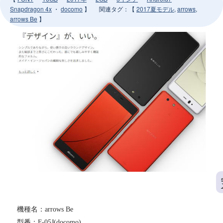
Snapdragon 4x
・
docomo
】
関連タグ
：【
2017夏モデル
,
arrows
,
arrows Be
】
機種名：arrows Be
型番：F-05J(docomo)