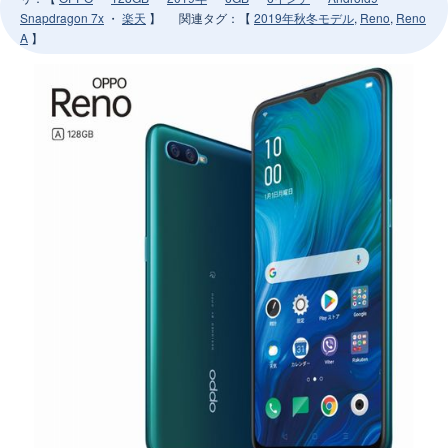
Snapdragon 7x
・
楽天
】
関連タグ
：【
2019年秋冬モデル
,
Reno
,
Reno
A
】