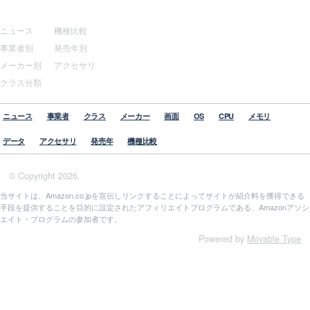
サイトマップ
その他
ニュース
機種比較
事業者別
発売年別
メーカー別
アクセサリ
クラス分類
ニュース
事業者
クラス
メーカー
画面
OS
CPU
メモリ
データ
アクセサリ
発売年
機種比較
© Copyright 2026.
当サイトは、Amazon.co.jpを宣伝しリンクすることによってサイトが紹介料を獲得できる
手段を提供することを目的に設定されたアフィリエイトプログラムである、Amazonアソシ
エイト・プログラムの参加者です。
Powered by
Movable Type