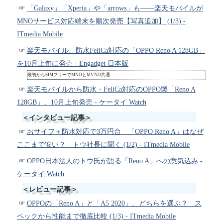
「Galaxy」「Xperia」や「arrows」も――楽天モバイルが
MNOサービス対応端末を順次発売【写真追加】 (1/3) -
ITmedia Mobile
楽天モバイル、防水FeliCa対応の「OPPO Reno A 128GB」
を10月上旬に発売 - Engadget 日本版
最初からSIMフリーでMNOとMVNO共通
楽天モバイルから防水・FeliCa対応のOPPO製「Reno A
128GB」、10月上旬発売 - ケータイ Watch
＜インタビュー記事＞
おサイフ＋防水対応で3万円台 「OPPO Reno A」はなぜ
ここまで安い？ トウ社長に聞く (1/2) - ITmedia Mobile
OPPO日本法人のトウ氏が語る「Reno A」への意気込み -
ケータイ Watch
＜レビュー記事＞
OPPOの「Reno A」と「A5 2020」、どちらを選ぶ？ ス
ペックから性能まで徹底比較 (1/3) - ITmedia Mobile