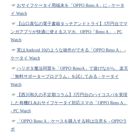
おサイフケータイ用端末を「OPPO Reno A」に - ケータ
イ Watch
【山口真弘の電子書籍タッチアンドトライ】3万円台でマ
ンガアプリが快適に使えるスマホ、OPPO「Reno A」 - PC
Watch
実はAndroid 10のような操作ができる「OPPO Reno A」 -
ケータイ Watch
ハリポタ魔法同盟を「OPPO RenoA」で遊びながら、楽天
「無料サポータープログラム」を試してみる - ケータイ
Watch
【西川和久の不定期コラム】3万円台のハイコスパを実現
した有機EL&おサイフケータイ対応スマホ「OPPO Reno A」
- PC Watch
「OPPO Reno A」ケースを購入する時は注意を - OPPOラ
ボ