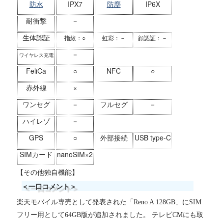
防水
IPX7
防塵
IP6X
耐衝撃
－
生体認証
指紋：○
虹彩：－
顔認証：－
－
ワイヤレス充電
FeliCa
○
NFC
○
赤外線
×
ワンセグ
－
フルセグ
－
ハイレゾ
－
GPS
○
外部接続
USB type-C
SIMカード
nanoSIM×2
【その他独自機能】
＜一口コメント＞
楽天モバイル専売として発表された「Reno A 128GB」にSIM
フリー用として64GB版が追加されました。 テレビCMにも取