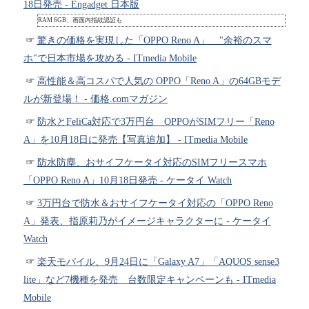
18日発売 - Engadget 日本版
RAM 6GB、画面内指紋認証も
驚きの価格を実現した「OPPO Reno A」 "余裕のスマ
ホ"で日本市場を攻める - ITmedia Mobile
高性能＆高コスパで人気の OPPO「Reno A」の64GBモデ
ルが新登場！ - 価格.comマガジン
防水とFeliCa対応で3万円台 OPPOがSIMフリー「Reno
A」を10月18日に発売【写真追加】 - ITmedia Mobile
防水防塵、おサイフケータイ対応のSIMフリースマホ
「OPPO Reno A」10月18日発売 - ケータイ Watch
3万円台で防水＆おサイフケータイ対応の「OPPO Reno
A」発表、指原莉乃がイメージキャラクターに - ケータイ
Watch
楽天モバイル、9月24日に「Galaxy A7」「AQUOS sense3
lite」など7機種を発売 台数限定キャンペーンも - ITmedia
Mobile