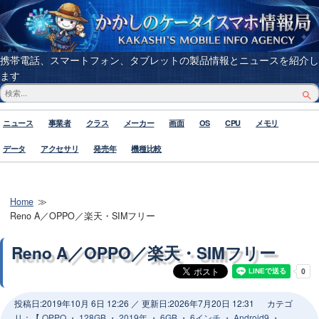
携帯電話、スマートフォン、タブレットの製品情報とニュースを紹介し
ます
ニュース
事業者
クラス
メーカー
画面
OS
CPU
メモリ
データ
アクセサリ
発売年
機種比較
Home
Reno A／OPPO／楽天・SIMフリー
Reno A／OPPO／楽天・SIMフリー
投稿日:
2019年10月 6日 12:26
／ 更新日:
2026年7月20日 12:31
カテゴ
リ：【
OPPO
・
128GB
・
2019年
・
6GB
・
6インチ
・
Android9
・