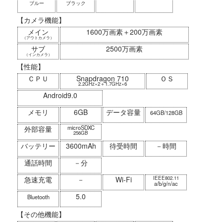
ブルー
ブラック
【カメラ機能】
メイン
1600万画素＋200万画素
（アウトカメラ）
サブ
2500万画素
（インカメラ）
【性能】
ＣＰＵ
Snapdragon 710
ＯＳ
2.2GHz×2＋1.7GHz×6
Android9.0
メモリ
6GB
データ容量
64GB/128GB
microSDXC
外部容量
256GB
バッテリー
3600mAh
待受時間
－時間
通話時間
－分
急速充電
－
Wi-Fi
IEEE802.11
a/b/g/n/ac
5.0
Bluetooth
【その他機能】