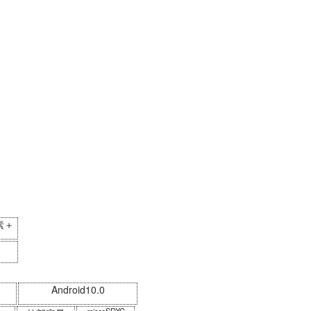
素＋
Android10.0