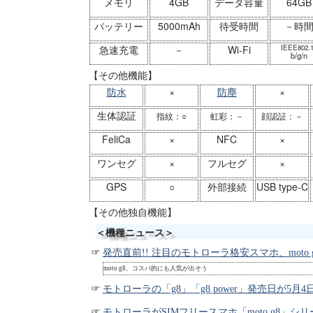
メモリ
4GB
データ容量
64GB
バッテリー
5000mAh
待受時間
－時
急速充電
－
Wi-Fi
IEEE802.
b/g/n
【その他機能】
防水
×
防塵
×
生体認証
指紋：○
虹彩：－
顔認証：－
FeliCa
×
NFC
×
ワンセグ
×
フルセグ
×
GPS
○
外部接続
USB type-C
【その他独自機能】
＜機種ニュース＞
発売直前!! 注目のモトローラ格安スマホ、moto g8と
moto g8、コスパ的にも人気が出そう
モトローラの「g8」「g8 power」発売日が5月4日へ
モトローラがSIMフリースマホ「moto g8」シリーズ2