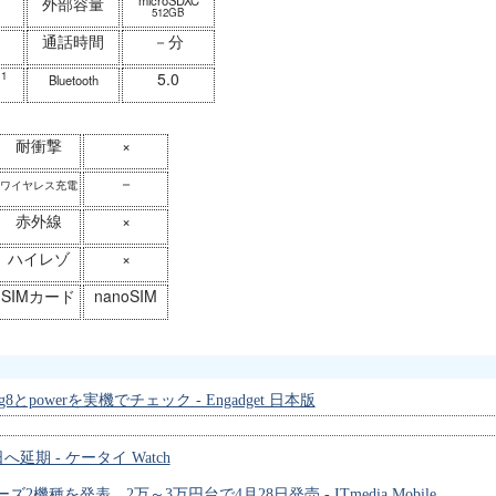
microSDXC
外部容量
512GB
間
通話時間
－分
11
5.0
Bluetooth
耐衝撃
×
－
ワイヤレス充電
赤外線
×
ハイレゾ
×
SIMカード
nanoSIM
powerを実機でチェック - Engadget 日本版
延期 - ケータイ Watch
機種を発表 2万～3万円台で4月28日発売 - ITmedia Mobile