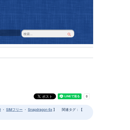
0
・
SIMフリー
・
Snapdragon 6x
】
関連タグ
：【