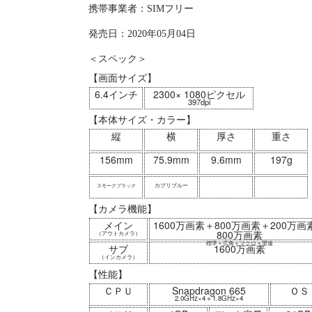
携帯事業者：SIMフリー
発売日：2020年05月04日
＜スペック＞
【画面サイズ】
6.4インチ
2300× 1080ピクセル
397dpi
【本体サイズ・カラー】
縦
横
厚さ
重さ
156mm
75.9mm
9.6mm
197g
カプリブルー
スモークブラック
【カメラ機能】
メイン
1600万画素＋800万画素＋200万画
800万画素
（アウトカメラ）
標準＋広角＋マクロ＋望遠
サブ
1600万画素
（インカメラ）
【性能】
ＣＰＵ
Snapdragon 665
ＯＳ
2.0GHz×4＋1.8GHz×4