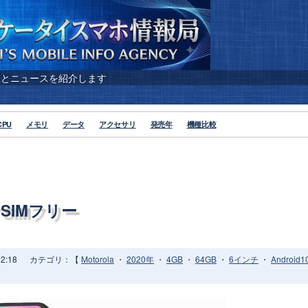
報とニュースを紹介します
CPU
メモリ
データ
アクセサリ
発売年
機種比較
a／SIMフリー
2:18
カテゴリ：【
Motorola
・
2020年
・
4GB
・
64GB
・
6インチ
・
Android1