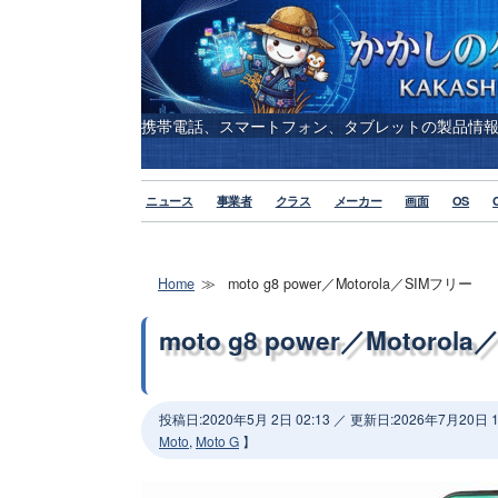
携帯電話、スマートフォン、タブレットの製品情
ニュース
事業者
クラス
メーカー
画面
OS
Home
moto g8 power／Motorola／SIMフリー
moto g8 power／Motorol
投稿日:
2020年5月 2日 02:13
／ 更新日:
2026年7月20日 1
Moto
,
Moto G
】