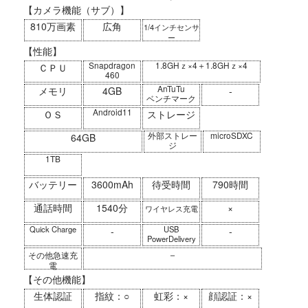
【カメラ機能（サブ）】
810万画素
広角
1/4インチセンサ
ー
【性能】
Snapdragon
1.8GHｚ×4＋1.8GHｚ×4
ＣＰＵ
460
AnTuTu
メモリ
4GB
-
ベンチマーク
Android11
ＯＳ
ストレージ
外部ストレー
microSDXC
64GB
ジ
1TB
バッテリー
3600mAh
待受時間
790時間
通話時間
1540分
×
ワイヤレス充電
Quick Charge
USB
-
-
PowerDelivery
－
その他急速充
電
【その他機能】
生体認証
指紋：○
虹彩：×
顔認証：×