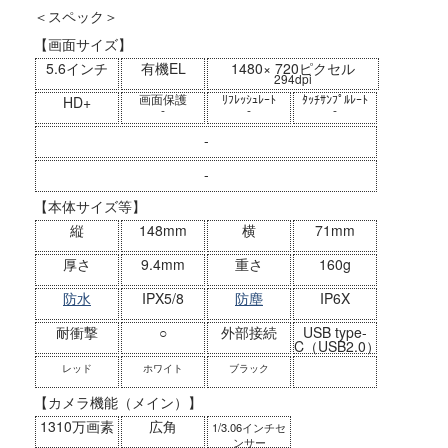
＜スペック＞
【画面サイズ】
5.6インチ
有機EL
1480× 720ピクセル
294dpi
画面保護
ﾘﾌﾚｯｼｭﾚｰﾄ
ﾀｯﾁｻﾝﾌﾟﾙﾚｰﾄ
HD+
-
-
-
-
-
【本体サイズ等】
縦
148mm
横
71mm
厚さ
9.4mm
重さ
160g
防水
IPX5/8
防塵
IP6X
耐衝撃
○
外部接続
USB type-
C（USB2.0）
レッド
ホワイト
ブラック
【カメラ機能（メイン）】
1310万画素
広角
1/3.06インチセ
ンサー