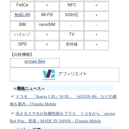
FeliCa
○
NFC
○
無線LAN
Wi-Fi5
5G対応
×
SIM
nanoSIM
-
-
ハイレゾ
○
TV
×
GPS
○
赤外線
×
【比較機種】
arrows Be4
＜機種ニュース＞
ドコモ、「Xperia 1 III／10 III」「AQUOS R6」などの価
格を案内 - ITmedia Mobile
洗えるスマホが抗菌性能をプラス ドコモから「arrows
Be4 Plus」登場：MADE IN JAPAN - ITmedia Mobile