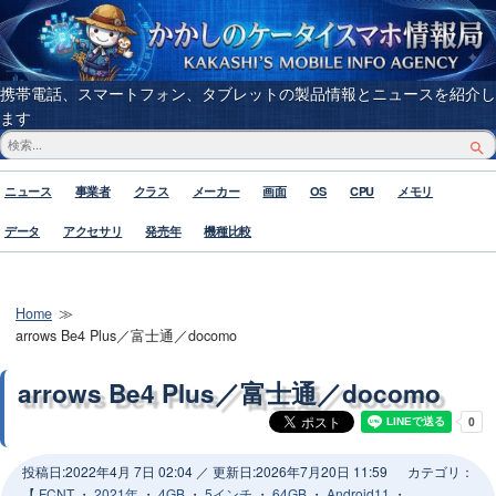
携帯電話、スマートフォン、タブレットの製品情報とニュースを紹介し
ます
ニュース
事業者
クラス
メーカー
画面
OS
CPU
メモリ
データ
アクセサリ
発売年
機種比較
Home
arrows Be4 Plus／富士通／docomo
arrows Be4 Plus／富士通／docomo
投稿日:
2022年4月 7日 02:04
／ 更新日:
2026年7月20日 11:59
カテゴリ：
【
FCNT
・
2021年
・
4GB
・
5インチ
・
64GB
・
Android11
・