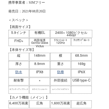
携帯事業者：SIMフリー
発売日：2021年08月20日
＜スペック＞
【画面サイズ】
5.9インチ
有機EL
2400× 1080ピクセル
446dpi
画面保護
ﾘﾌﾚｯｼｭﾚｰﾄ
ﾀｯﾁｻﾝﾌﾟﾙﾚｰﾄ
FHD+
Gorilla Glass
120Hz
-
Victus
【本体サイズ等】
縦
148mm
横
68.5mm
厚さ
8.9mm
重さ
169g
防水
IPX8
防塵
IP6X
耐衝撃
×
外部接続
USB type-C
オブシディアンブラック
ホライゾンシルバー
ムーンライトホワイト
【カメラ機能（メイン）】
6,400万画素
広角
1,600万画素
超広角