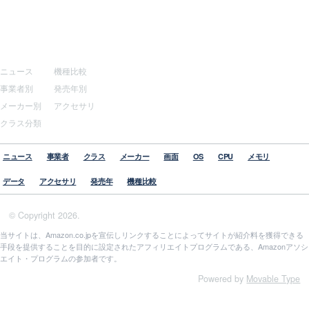
サイトマップ
その他
ニュース
機種比較
事業者別
発売年別
メーカー別
アクセサリ
クラス分類
ニュース
事業者
クラス
メーカー
画面
OS
CPU
メモリ
データ
アクセサリ
発売年
機種比較
© Copyright 2026.
当サイトは、Amazon.co.jpを宣伝しリンクすることによってサイトが紹介料を獲得できる
手段を提供することを目的に設定されたアフィリエイトプログラムである、Amazonアソシ
エイト・プログラムの参加者です。
Powered by
Movable Type