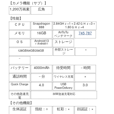
【カメラ機能（サブ）】
1,200万画素
広角
【性能】
Snapdragon
2.84GHｚ×1＋2.42ＧＨｚ×3＋
ＣＰＵ
888
1.80ＧＨｚ×4
AnTuTu
メモリ
16GB
745,787
ベンチマーク
Android13
ＯＳ
ストレージ
↑ Android11
外部ストレー
×
128GB/64GB/256GB
ジ
－
バッテリー
4000mAh
待受時間
－時間
通話時間
－分
×
ワイヤレス充電
Quick Charge
USB
4.0
3.0
PowerDelivery
その他急速充
30W急速充電対応
電
【その他機能】
生体認証
指紋：○
虹彩：×
顔認証：×