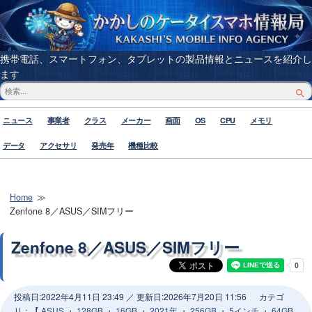
携帯電話、スマートフォン、タブレットの製品情報とニュースを紹介し
ます
ニュース
事業者
クラス
メーカー
画面
OS
CPU
メモリ
データ
アクセサリ
発売年
機種比較
Home
Zenfone 8／ASUS／SIMフリー
Zenfone 8／ASUS／SIMフリー
投稿日:
2022年4月11日 23:49
／ 更新日:
2026年7月20日 11:56
カテゴ
リ：【
ASUS
・
128GB
・
16GB
・
2021年
・
256GB
・
5インチ
・
64GB