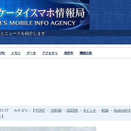
報とニュースを紹介します
CPU
メモリ
データ
アクセサリ
発売年
機種比較
1:17
カテゴリ：【
FCNT
・
128GB
・
2023年
・
6インチ
・
8GB
・
Android12
s
】