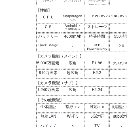
フォグホワイト
フォレストブラック
ブラッシュネイビー
(docomoオンラインショップ限定)
【性能】
Snapdragon
2.2GHz×2＋1.8GHz×6
ＣＰＵ
695
Android14
ＯＳ
ストレージ
↑ Android12
バッテリー
4600mAh
待受時間
550時
Quick Charge
USB
-
2.0
PowerDelivery
【カメラ機能（メイン）】
5,030万画素
広角
F1.88
デジタル
810万画素
超広角
F2.2
-
【カメラ機能（サブ）】
1,240万画素
広角
F2.24
-
【その他機能】
生体認証
指紋：○
虹彩：×
顔認証：
無線LAN
Wi-Fi5
5G対応
sub6対
ハイレゾ
○
TV
×