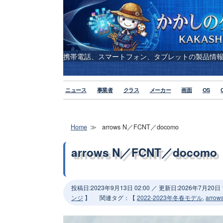
携帯電話、スマートフォン、タブレットの製品情
ニュース
事業者
クラス
メーカー
画面
OS
Home
arrows N／FCNT／docomo
arrows N／FCNT／docomo
投稿日:
2023年9月13日 02:00
／ 更新日:
2026年7月20日 1
ンジ
】
関連タグ
：【
2022-2023年冬春モデル
,
arrow