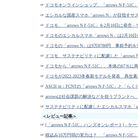
ドコモオンラインショップ、「arrows N F-51C」の割
エシカルな国産スマホ「arrows N」が目指すサステナブ
ドコモ、「arrows N F-51C」を2月10日に発売 - 
ドコモのエシカルスマホ「arrows N」は2月10日発売
ドコモの「arrows N」は9万8780円 事前予約を受付中 
ドコモ、サステナビリティに配慮した「arrows N」1月
ドコモから「arrows N F-51C」、本体の67％
ドコモが2022-2023冬春新モデルを発表 再生素材の「ar
ASCII.jp：FCNTの「arrows N F-51C
arrowsは社会課題の解決などを担うブランドへ 第1弾製品
サステナビリティに配慮したエシカルスマホ「arrows N
＜レビュー記事＞
[「arrows N F-51C」ハンズオンレポート] - ケータ
税込み10万円弱の実力は？ 「arrows N F-51C」実