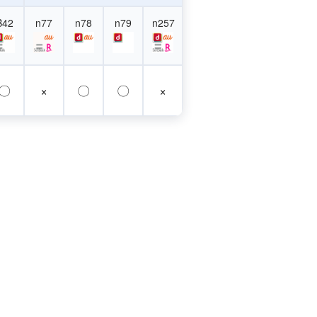
B42
n77
n78
n79
n257
〇
×
〇
〇
×