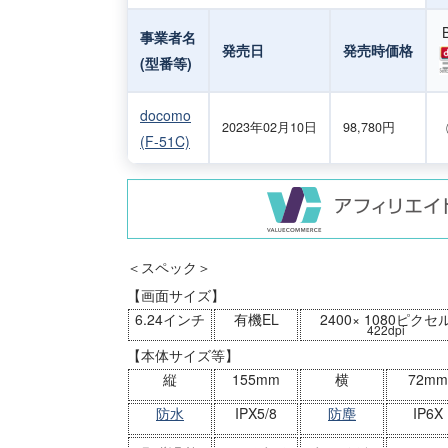
事業者名
発売日
発売時価格
(型番等)
docomo
2023年02月10日
98,780円
(F-51C)
＜スペック＞
【画面サイズ】
6.24インチ
有機EL
2400× 1080ピクセ
422dpi
【本体サイズ等】
縦
155mm
横
72mm
防水
IPX5/8
防塵
IP6X