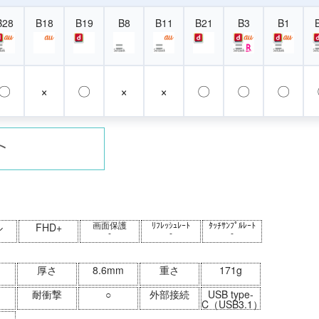
B28
B18
B19
B8
B11
B21
B3
B1
〇
×
〇
×
×
〇
〇
〇
画面保護
ﾘﾌﾚｯｼｭﾚｰﾄ
ﾀｯﾁｻﾝﾌﾟﾙﾚｰﾄ
ル
FHD+
-
-
-
厚さ
8.6mm
重さ
171g
耐衝撃
○
外部接続
USB type-
C（USB3.1）