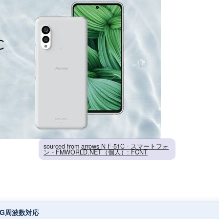
sourced from
arrows N F-51C - スマートフォ
ン - FMWORLD.NET（個人）: FCNT
4G周波数対応