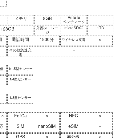
AnTuTu
メモリ
8GB
-
ベンチマーク
外部ストレー
microSDXC
1TB
128GB
ジ
間
通話時間
1830分
×
ワイヤレス充電
－
その他急速充
電
8倍
1/1.5型センサー
1/4型センサー
1/3型センサー
○
FeliCa
○
NFC
○
応
SIM
nanoSIM
eSIM
－
GPS
○
赤外線
×