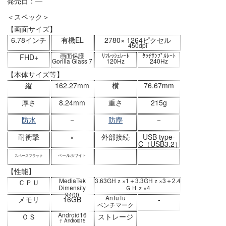
発売日：―
＜スペック＞
【画面サイズ】
6.78インチ
有機EL
2780× 1264ピクセル
450dpi
画面保護
ﾘﾌﾚｯｼｭﾚｰﾄ
ﾀｯﾁｻﾝﾌﾟﾙﾚｰﾄ
FHD+
Gorilla Glass 7
120Hz
240Hz
【本体サイズ等】
縦
162.27mm
横
76.67mm
厚さ
8.24mm
重さ
215g
防水
－
防塵
－
耐衝撃
×
外部接続
USB type-
C（USB3.2）
ペールホワイト
スペースブラック
【性能】
MediaTek
3.63GHｚ×1＋3.3GHｚ×3＋2.4
ＣＰＵ
Dimensity
ＧＨｚ×4
9400
AnTuTu
メモリ
16GB
-
ベンチマーク
Android16
ＯＳ
ストレージ
↑ Android15