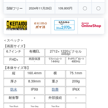
〇
〇
SIMフリー
2024年11月29日
109,800円
＜スペック＞
【画面サイズ】
6.7インチ
有機EL
2712× 1220ピクセル
446dpi
画面保護
ﾘﾌﾚｯｼｭﾚｰﾄ
ﾀｯﾁｻﾝﾌﾟﾙﾚｰﾄ
FHD+
-
144Hz
480Hz
【本体サイズ等】
縦
160.4mm
横
75.1mm
厚さ
8.39mm
重さ
209g
防水
IPX8
防塵
IP6X
耐衝撃
×
外部接続
－
Titan Black
Titan Gray
Titan Blue