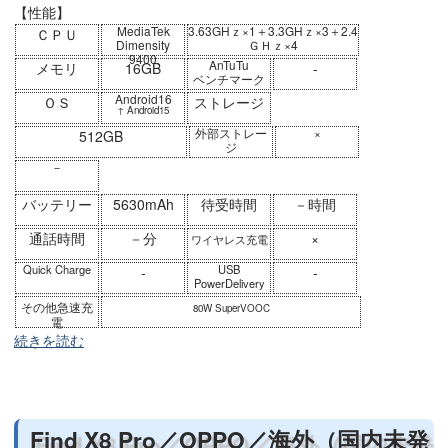
【性能】
MediaTek
3.63GHｚ×1＋3.3GHｚ×3＋2.4
ＣＰＵ
Dimensity
ＧＨｚ×4
9400
AnTuTu
メモリ
16GB
-
ベンチマーク
Android16
ＯＳ
ストレージ
↑ Android15
外部ストレー
×
512GB
ジ
－
バッテリー
5630mAh
待受時間
－時間
通話時間
－分
×
ワイヤレス充電
Quick Charge
USB
-
-
PowerDelivery
その他急速充
80W SuperVOOC
電
続きを読む
Find X8 Pro／OPPO／海外（国内未発