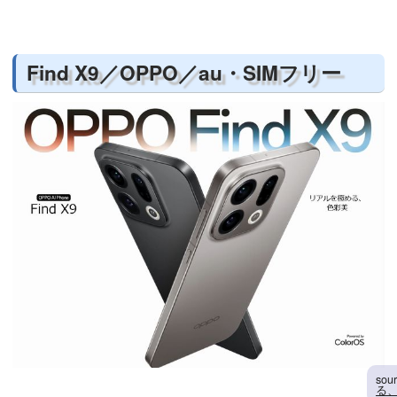
Find X9／OPPO／au・SIMフリー
sou
る、