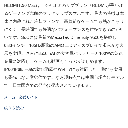
REDMI K90 Maxは、シャオミのサブブランドREDMIが手がけ
るゲーミング志向のフラグシップスマホです。最大の特徴は本
体に内蔵された冷却ファンで、高負荷なゲームでも熱がこもり
にくく、長時間でも快適なパフォーマンスを維持できるのが狙
いです。SoCには最新のMediaTek Dimensity 9500を搭載し、
6.83インチ・165Hz駆動のAMOLEDディスプレイで滑らかな表
示を実現。さらに8550mAhの大容量バッテリーと100Wの急速
充電に対応し、ゲームも動画もたっぷり楽しめます。
IP66/IP68/IP69の防水防塵やWi-Fi 7にも対応した、遊びも実用
も妥協しない意欲作です。なお現時点では中国市場向けモデル
で、日本国内での発売は発表されていません。
メーカー公式サイト
続きを読む