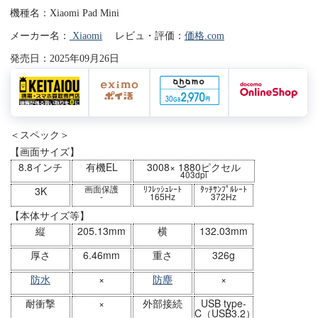
機種名：Xiaomi Pad Mini
メーカー名：
Xiaomi
レビュ・評価：
価格.com
発売日：2025年09月26日
＜スペック＞
【画面サイズ】
8.8インチ
有機EL
3008× 1880ピクセル
403dpi
画面保護
ﾘﾌﾚｯｼｭﾚｰﾄ
ﾀｯﾁｻﾝﾌﾟﾙﾚｰﾄ
3K
-
165Hz
372Hz
【本体サイズ等】
縦
205.13mm
横
132.03mm
厚さ
6.46mm
重さ
326g
防水
×
防塵
×
耐衝撃
×
外部接続
USB type-
C（USB3.2）