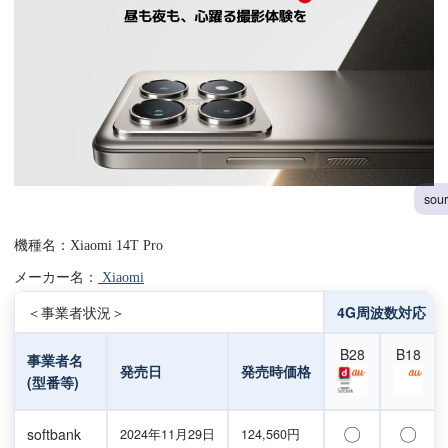
sou
機種名：Xiaomi 14T Pro
メーカー名：
Xiaomi
＜事業者状況＞
4G周波数対応
B28
B18
事業者名
発売日
発売時価格
(型番等)
〇
〇
softbank
2024年11月29日
124,560円