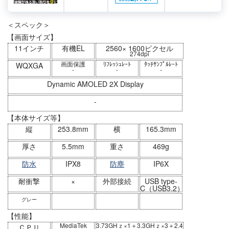
＜スペック＞
【画面サイズ】
11インチ
有機EL
2560× 1600ピクセル
274dpi
画面保護
ﾘﾌﾚｯｼｭﾚｰﾄ
ﾀｯﾁｻﾝﾌﾟﾙﾚｰﾄ
WQXGA
-
-
-
Dynamic AMOLED 2X Display
-
【本体サイズ等】
縦
253.8mm
横
165.3mm
厚さ
5.5mm
重さ
469g
防水
IPX8
防塵
IP6X
耐衝撃
×
外部接続
USB type-
C（USB3.2）
グレー
【性能】
MediaTek
3.73GHｚ×1＋3.3GHｚ×3＋2.4
ＣＰＵ