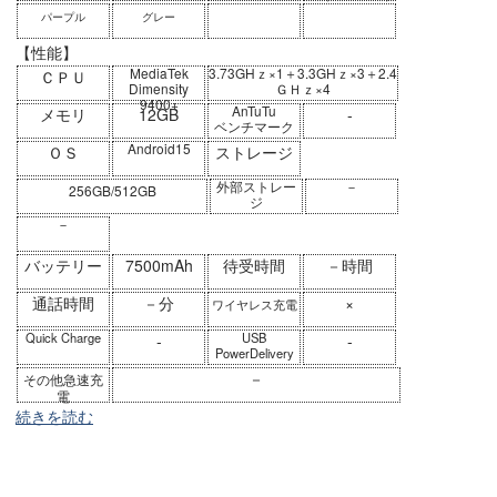
パープル
グレー
【性能】
MediaTek
3.73GHｚ×1＋3.3GHｚ×3＋2.4
ＣＰＵ
Dimensity
ＧＨｚ×4
9400+
AnTuTu
メモリ
12GB
-
ベンチマーク
Android15
ＯＳ
ストレージ
外部ストレー
－
256GB/512GB
ジ
－
バッテリー
7500mAh
待受時間
－時間
通話時間
－分
×
ワイヤレス充電
Quick Charge
USB
-
-
PowerDelivery
－
その他急速充
電
続きを読む