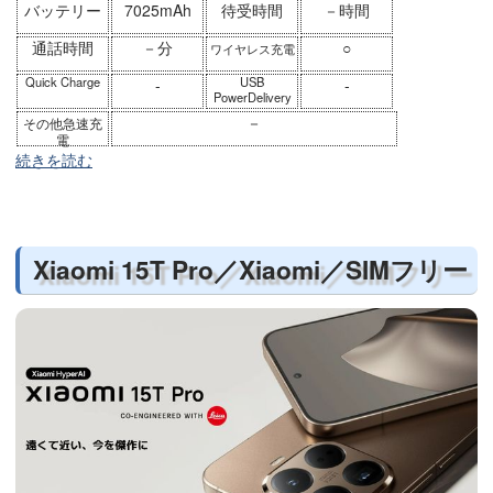
バッテリー
7025mAh
待受時間
－時間
通話時間
－分
○
ワイヤレス充電
Quick Charge
USB
-
-
PowerDelivery
－
その他急速充
電
続きを読む
Xiaomi 15T Pro／Xiaomi／SIMフリー