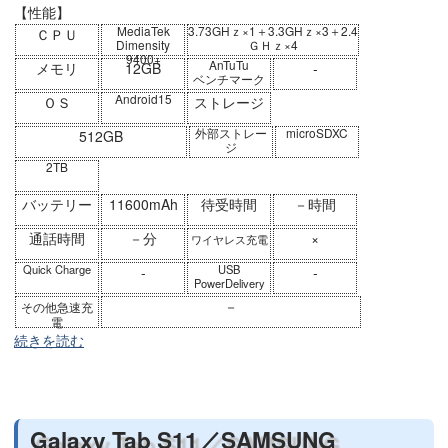
【性能】
MediaTek
3.73GHｚ×1＋3.3GHｚ×3＋2.4
ＣＰＵ
Dimensity
ＧＨｚ×4
9400+
AnTuTu
メモリ
12GB
-
ベンチマーク
Android15
ＯＳ
ストレージ
外部ストレー
microSDXC
512GB
ジ
2TB
バッテリー
11600mAh
待受時間
－時間
通話時間
－分
×
ワイヤレス充電
Quick Charge
USB
-
-
PowerDelivery
－
その他急速充
電
続きを読む
Galaxy Tab S11／SAMSUNG