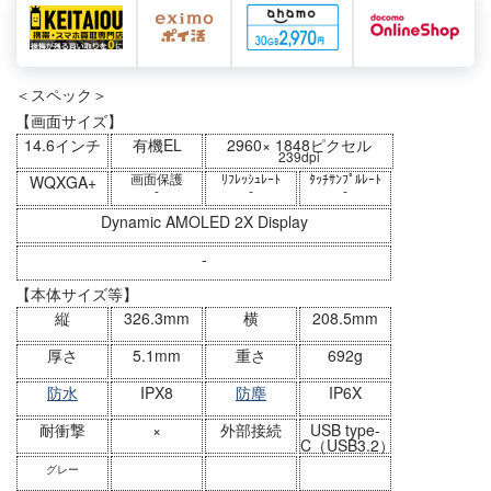
＜スペック＞
【画面サイズ】
14.6インチ
有機EL
2960× 1848ピクセル
239dpi
画面保護
ﾘﾌﾚｯｼｭﾚｰﾄ
ﾀｯﾁｻﾝﾌﾟﾙﾚｰﾄ
WQXGA+
-
-
-
Dynamic AMOLED 2X Display
-
【本体サイズ等】
縦
326.3mm
横
208.5mm
厚さ
5.1mm
重さ
692g
防水
IPX8
防塵
IP6X
耐衝撃
×
外部接続
USB type-
C（USB3.2）
グレー