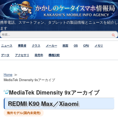
携帯電話、スマートフォン、タブレットの製品情報とニュースを紹介し
ます
ニュース
事業者
クラス
メーカー
画面
OS
CPU
メモリ
データ
アクセサリ
発売年
機種比較
Home
MediaTek Dimensity 9xアーカイブ
MediaTek Dimensity 9xアーカイブ
REDMI K90 Max／Xiaomi
海外モデル(国内未発売)