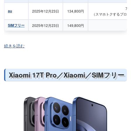
72
au
2025年12月23日
134,800円
（スマホトクするプログ
SIMフリー
2025年12月23日
149,800円
続きを読む
Xiaomi 17T Pro／Xiaomi／SIMフリー