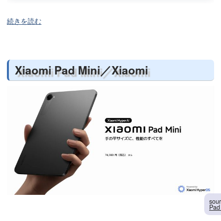
続きを読む
Xiaomi Pad Mini／Xiaomi
sou
Pad