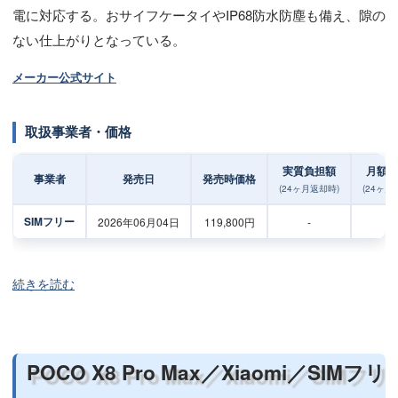
電に対応する。おサイフケータイやIP68防水防塵も備え、隙の
ない仕上がりとなっている。
メーカー公式サイト
取扱事業者・価格
実質負担額
月額負
事業者
発売日
発売時価格
(24ヶ月返却時)
(24ヶ月
SIMフリー
2026年06月04日
119,800円
-
-
続きを読む
POCO X8 Pro Max／Xiaomi／SIMフリ