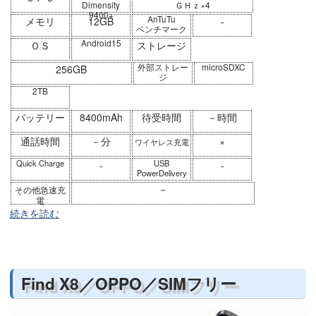
Dimensity
ＧＨｚ×4
9400+
AnTuTu
メモリ
12GB
-
ベンチマーク
Android15
ＯＳ
ストレージ
外部ストレー
microSDXC
256GB
ジ
2TB
バッテリー
8400mAh
待受時間
－時間
通話時間
－分
×
ワイヤレス充電
Quick Charge
USB
-
-
PowerDelivery
－
その他急速充
電
続きを読む
Find X8／OPPO／SIMフリー