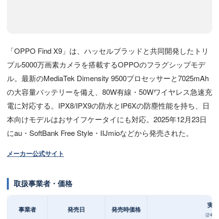
「OPPO Find X9」は、ハッセルブラッドと共同開発したトリ
プル5000万画素カメラを搭載するOPPOのフラグシップモデ
ル。最新のMediaTek Dimensity 9500プロセッサーと7025mAh
の大容量バッテリーを備え、80W有線・50Wワイヤレス急速充
電に対応する。IPX8/IPX9の防水とIP6Xの防塵性能を持ち、日
本向けモデルはおサイフケータイにも対応。2025年12月23日
にau・SoftBank Free Style・IIJmioなどから発売された。
メーカー公式サイト
取扱事業者・価格
実質
事業者
発売日
発売時価格
(24