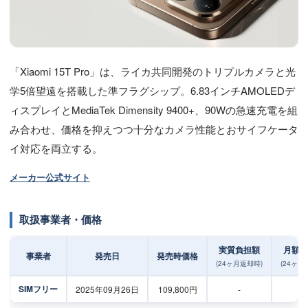
「Xiaomi 15T Pro」は、ライカ共同開発のトリプルカメラと光
学5倍望遠を搭載した準フラグシップ。6.83インチAMOLEDデ
ィスプレイとMediaTek Dimensity 9400+、90Wの急速充電を組
み合わせ、価格を抑えつつ十分なカメラ性能とおサイフケータ
イ対応を両立する。
メーカー公式サイト
取扱事業者・価格
実質負担額
月額負
事業者
発売日
発売時価格
(24ヶ月返却時)
(24ヶ月
SIMフリー
2025年09月26日
109,800円
-
-