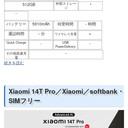
外部ストレー
×
512GB
ジ
－
バッテリー
5910mAh
待受時間
－時間
通話時間
－分
×
ワイヤレス充電
Quick Charge
USB
-
-
PowerDelivery
－
その他急速充
電
続きを読む
Xiaomi 14T Pro／Xiaomi／softbank・
SIMフリー