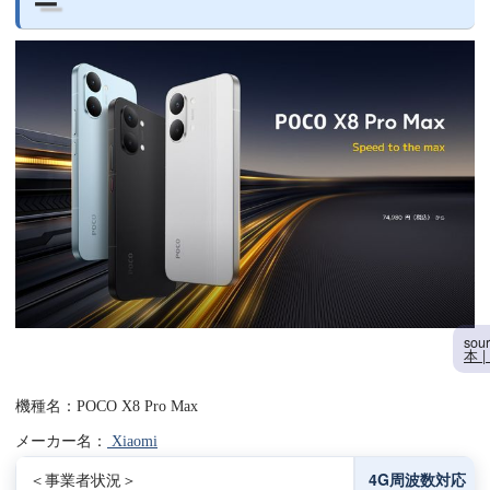
ー
sou
本 
機種名：POCO X8 Pro Max
メーカー名：
Xiaomi
＜事業者状況＞
4G周波数対応