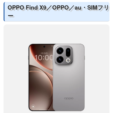
OPPO Find X9／OPPO／au・SIMフリ
ー