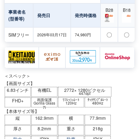
B28
B18
事業者名
発売日
発売時価格
(型番等)
〇
〇
SIMフリー
2026年03月17日
74,980円
＜スペック＞
【画面サイズ】
6.83インチ
有機EL
2772× 1280ピクセル
447dpi
画面保護
ﾘﾌﾚｯｼｭﾚｰﾄ
ﾀｯﾁｻﾝﾌﾟﾙﾚｰﾄ
FHD+
Gorilla Glass
120Hz
480Hz
7i
【本体サイズ等】
縦
162.9mm
横
77.9mm
厚さ
8.2mm
重さ
218g