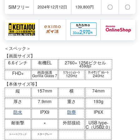
〇
〇
SIMフリー
2024年12月12日
139,800円
＜スペック＞
【画面サイズ】
6.6インチ
有機EL
2760× 1256ピクセル
459dpi
画面保護
ﾘﾌﾚｯｼｭﾚｰﾄ
ﾀｯﾁｻﾝﾌﾟﾙﾚｰﾄ
FHD+
Gorilla Glass 7
120Hz
240Hz
【本体サイズ等】
縦
157mm
横
74mm
厚さ
7.9mm
重さ
193g
防水
IPX9
防塵
IP6X
耐衝撃
×
外部接続
USB type-
C（USB2.0）
スターグレー
スペースブラック