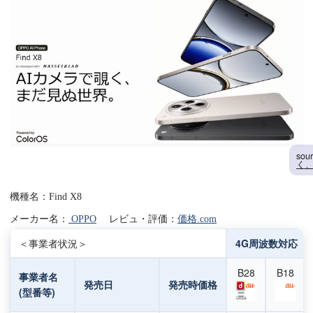
sou
く、
機種名：Find X8
メーカー名：
OPPO
レビュ・評価：
価格.com
＜事業者状況＞
4G周波数対応
B28
B18
事業者名
発売日
発売時価格
(型番等)