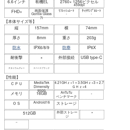
6.6インチ
有機EL
2760× 1256ピクセル
459dpi
画面保護
ﾘﾌﾚｯｼｭﾚｰﾄ
ﾀｯﾁｻﾝﾌﾟﾙﾚｰﾄ
FHD+
Gorilla Glass
-
-
7i
【本体サイズ等】
縦
157mm
横
74mm
厚さ
8mm
重さ
203g
防水
IPX6/8/9
防塵
IP6X
耐衝撃
×
外部接続
USB type-C
チタニウムグレー
スペースブラック
【性能】
MediaTek
4.21GHｚ×1＋3.5GHｚ×3＋2.7
ＣＰＵ
Dimensity
ＧＨｚ×4
9500
AnTuTu
メモリ
16GB
-
ベンチマーク
Android16
ＯＳ
ストレージ
外部ストレー
×
512GB
ジ
－