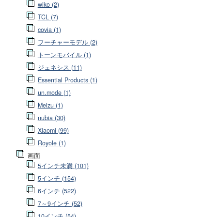
wiko (2)
TCL (7)
covia (1)
フーチャーモデル (2)
トーンモバイル (1)
ジェネシス (11)
Essential Products (1)
un.mode (1)
Meizu (1)
nubia (30)
Xiaomi (99)
Royole (1)
画面
5インチ未満 (101)
5インチ (154)
6インチ (522)
7～9インチ (52)
10インチ (54)