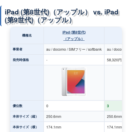
iPad (第8世代)（アップル） vs. iPad
(第9世代)（アップル）
iPad (第8世代)
iPa
機種名
（アップル）
（
au / docomo / SIMフリー / softbank
au / docomo / 
事業者
-
58,320円～
発売時価格
0
3
優位数
250.6mm
250.6mm
本体サイズ（縦）
174.1mm
174.1mm
本体サイズ（横）