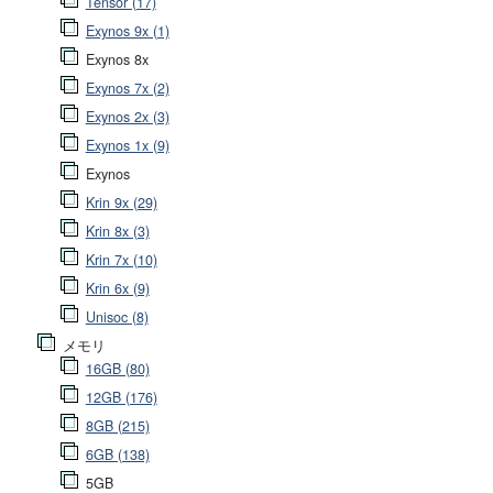
Tensor (17)
Exynos 9x (1)
Exynos 8x
Exynos 7x (2)
Exynos 2x (3)
Exynos 1x (9)
Exynos
Krin 9x (29)
Krin 8x (3)
Krin 7x (10)
Krin 6x (9)
Unisoc (8)
メモリ
16GB (80)
12GB (176)
8GB (215)
6GB (138)
5GB