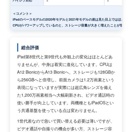
×
×
ハイレゾ対応
＜コメント＞
iPadのベースモデルの2020年モデルと2021年モデルの差は見た目上ではほとん
CPUがパワーアップしているのと、ストレージ容量が大きく増えたことが世代交
総合評価
iPad第8世代と第9世代も外観上の変化はほとんどあ
りませんが、中身は着実に進化しています。CPUは
A12 BionicからA13 Bionicへ、ストレージも128GBか
ら256GBへと倍増し、前面カメラは1.2万画素という
表現になっていますが実際には超広角レンズを備え
た1,200万画素相当へ大幅刷新され、ビデオ通話時の
使い勝手が向上しています。両機種ともiPadOSとい
う共通基盤を使っている点は変わりません。
1世代差なので急いで買い替える必要は薄いですが、
ビデオ通話や自撮りの機会が多い方、ストレージ容