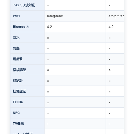
×
×
５Gミリ波対応
a/b/g/n/ac
a/b/g/n/ac
WiFi
4.2
4.2
Bluetooth
×
×
防水
×
×
防塵
×
×
耐衝撃
○
○
指紋認証
×
×
顔認証
×
×
虹彩認証
×
×
FeliCa
×
×
NFC
-
-
TV機能