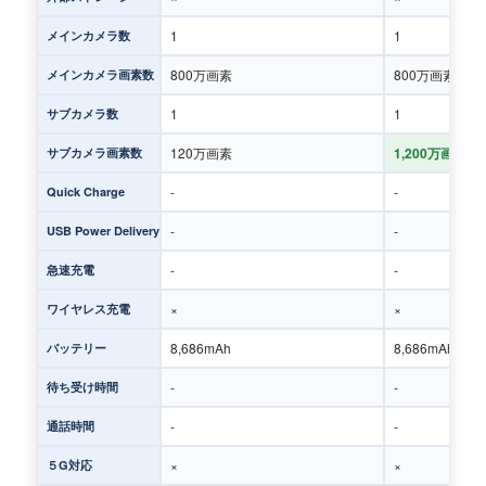
1
1
メインカメラ数
800万画素
800万画素（広角
メインカメラ画素数
1
1
サブカメラ数
120万画素
1,200万画素（
サブカメラ画素数
-
-
Quick Charge
-
-
USB Power Delivery
-
-
急速充電
×
×
ワイヤレス充電
8,686mAh
8,686mAh
バッテリー
-
-
待ち受け時間
-
-
通話時間
×
×
５G対応