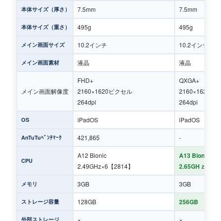
7.5mm
7.5mm
本体サイズ（厚さ）
495g
495g
本体サイズ（重さ）
10.2インチ
10.2インチ
メイン画面サイズ
液晶
液晶
メイン画面素材
FHD+
QXGA+
メイン画面解像度
2160×1620ピクセル
2160×1620
264dpi
264dpi
iPadOS
iPadOS
OS
421,865
-
AnTuTuﾍﾞﾝﾁﾏｰｸ
A12 Bionic
A13 Bionic
CPU
2.49GHz×6【2814】
2.65GHｚ×2＋
3GB
3GB
メモリ
128GB
256GB
ストレージ容量
×
×
外部ストレージ