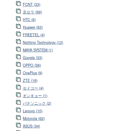
FCNT (33)
京セラ (69)
HTC (6)
Huawei (63)
FREETEL (4)
Nothing Technology (12)
MAYA SYSTEM (1)
Google (33)
OPPO (56)
OnePlus (9)
ZTE (19)
セイコー (4)
オンキョー (1)
パナソニック (2)
Lenovo (10)
Motorola (62)
ASUS (34)