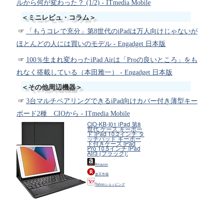
ルから何が変わった？ (1/2) - ITmedia Mobile
＜ミニレビュ・コラム＞
「もうコレで充分」第8世代のiPadは万人向けじゃないが
ほとんどの人には買いのモデル - Engadget 日本版
100％生まれ変わったiPad Airは「Proの良いところ」をも
れなく搭載している（本田雅一） - Engadget 日本版
＜その他周辺機器＞
3台マルチペアリングできるiPad向けカバー付き薄型キー
ボード2種 CIOから - ITmedia Mobile
CIO-KB-I01 iPad 第8
世代 ケース キーボー
ド iPad 10.2インチ タ
ッチパッド キーボー
ド付きケース iPad
Pro 10.5インチ iPad
Air3 (ブラック):
Amazon
楽天市場
Yahooショッピング