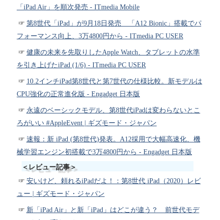
「iPad Air」を順次発売 - ITmedia Mobile
第8世代「iPad」が9月18日発売 「A12 Bionic」搭載でパ
フォーマンス向上、3万4800円から - ITmedia PC USER
健康の未来を先取りしたApple Watch、タブレットの水準
を引き上げたiPad (1/6) - ITmedia PC USER
10.2インチiPad第8世代と第7世代の仕様比較。新モデルは
CPU強化の正常進化版 - Engadget 日本版
永遠のベーシックモデル、第8世代iPadは変わらないとこ
ろがいい #AppleEvent | ギズモード・ジャパン
速報：新 iPad (第8世代)発表。A12採用で大幅高速化、機
械学習エンジン初搭載で3万4800円から - Engadget 日本版
＜レビュー記事＞
安いけど、頼れるiPadだよ！：第8世代 iPad（2020）レビ
ュー | ギズモード・ジャパン
新「iPad Air」と新「iPad」はどこが違う？ 前世代モデ