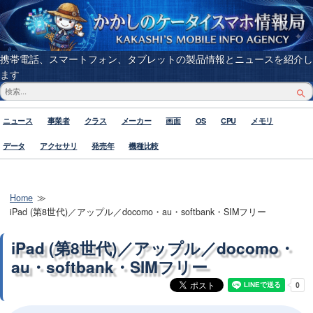
携帯電話、スマートフォン、タブレットの製品情報とニュースを紹介し
ます
ニュース
事業者
クラス
メーカー
画面
OS
CPU
メモリ
データ
アクセサリ
発売年
機種比較
Home
iPad (第8世代)／アップル／docomo・au・softbank・SIMフリー
iPad (第8世代)／アップル／docomo・
au・softbank・SIMフリー