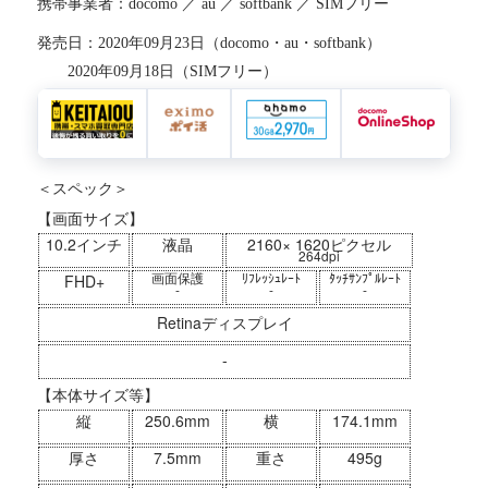
携帯事業者：docomo ／ au ／ softbank ／ SIMフリー
発売日：2020年09月23日（docomo・au・softbank）
2020年09月18日（SIMフリー）
＜スペック＞
【画面サイズ】
10.2インチ
液晶
2160× 1620ピクセル
264dpi
画面保護
ﾘﾌﾚｯｼｭﾚｰﾄ
ﾀｯﾁｻﾝﾌﾟﾙﾚｰﾄ
FHD+
-
-
-
Retinaディスプレイ
-
【本体サイズ等】
縦
250.6mm
横
174.1mm
厚さ
7.5mm
重さ
495g