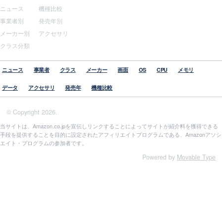
ニュース
機種比較
事業者別
発売年別
メーカー別
アクセサリ
クラス分類
ニュース
事業者
クラス
メーカー
画面
OS
CPU
メモリ
データ
アクセサリ
発売年
機種比較
© Copyright 2026.
当サイトは、Amazon.co.jpを宣伝しリンクすることによってサイトが紹介料を獲得できる
手段を提供することを目的に設定されたアフィリエイトプログラムである、Amazonアソシ
エイト・プログラムの参加者です。
Powered by
Movable Type