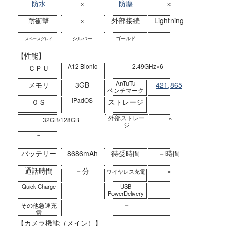
防水
×
防塵
×
耐衝撃
×
外部接続
Lightning
シルバー
ゴールド
スペースグレイ
【性能】
A12 Bionic
2.49GHz×6
ＣＰＵ
AnTuTu
メモリ
3GB
421,865
ベンチマーク
iPadOS
ＯＳ
ストレージ
外部ストレー
×
32GB/128GB
ジ
－
バッテリー
8686mAh
待受時間
－時間
通話時間
－分
×
ワイヤレス充電
Quick Charge
USB
-
-
PowerDelivery
－
その他急速充
電
【カメラ機能（メイン）】