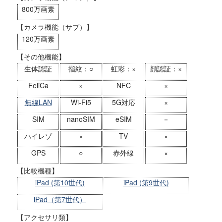
800万画素
【カメラ機能（サブ）】
120万画素
【その他機能】
生体認証
指紋：○
虹彩：×
顔認証：×
FeliCa
×
NFC
×
無線LAN
Wi-Fi5
5G対応
×
SIM
nanoSIM
eSIM
－
ハイレゾ
×
TV
×
GPS
○
赤外線
×
【比較機種】
iPad (第10世代)
iPad (第9世代)
iPad（第7世代）
【アクセサリ類】