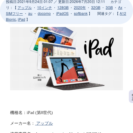
投稿日:
2021年9月24日 01:07
／ 更新日:
2026年7月20日 12:11
カテゴ
リ：【
アップル
・
10インチ
・
128GB
・
2020年
・
32GB
・
3GB
・
Ax
・
SIMフリー
・
au
・
docomo
・
iPadOS
・
softbank
】
関連タグ
：【
A12
Bionic
,
iPad
】
機種名：iPad (第8世代)
メーカー名：
アップル