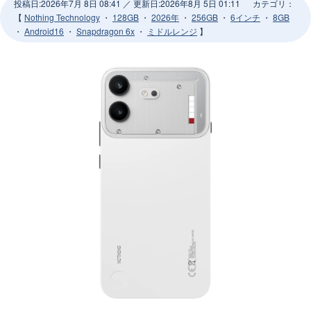
投稿日:
2026年7月 8日 08:41
／ 更新日:
2026年8月 5日 01:11
カテゴリ：
【
Nothing Technology
・
128GB
・
2026年
・
256GB
・
6インチ
・
8GB
・
Android16
・
Snapdragon 6x
・
ミドルレンジ
】