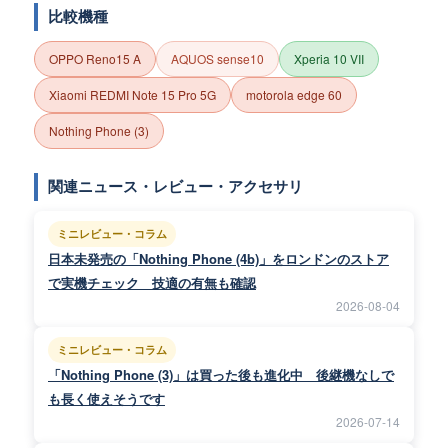
比較機種
OPPO Reno15 A
AQUOS sense10
Xperia 10 VII
Xiaomi REDMI Note 15 Pro 5G
motorola edge 60
Nothing Phone (3)
関連ニュース・レビュー・アクセサリ
ミニレビュー・コラム
日本未発売の「Nothing Phone (4b)」をロンドンのストア
で実機チェック 技適の有無も確認
2026-08-04
ミニレビュー・コラム
「Nothing Phone (3)」は買った後も進化中 後継機なしで
も長く使えそうです
2026-07-14