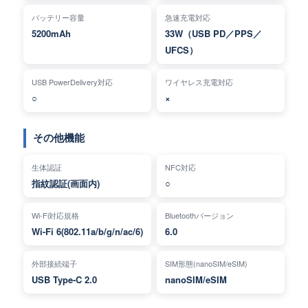
バッテリー容量
急速充電対応
5200mAh
33W（USB PD／PPS／
UFCS）
USB PowerDelivery対応
ワイヤレス充電対応
○
×
その他機能
生体認証
NFC対応
指紋認証(画面内)
○
Wi-Fi対応規格
Bluetoothバージョン
Wi-Fi 6(802.11a/b/g/n/ac/6)
6.0
外部接続端子
SIM形態(nanoSIM/eSIM)
USB Type-C 2.0
nanoSIM/eSIM