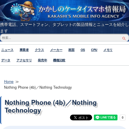
携帯電話、スマートフォン、タブレットの製品情報とニュースを紹介し
ます
ニュース
事業者
クラス
メーカー
画面
OS
CPU
メモリ
データ
アクセサリ
発売年
機種比較
Home
Nothing Phone (4b)／Nothing Technology
Nothing Phone (4b)／Nothing
Technology