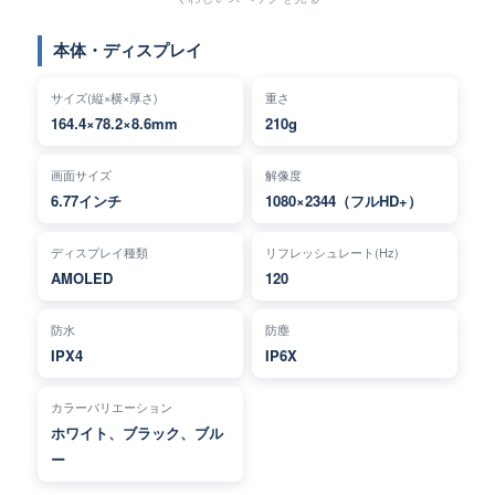
本体・ディスプレイ
サイズ(縦×横×厚さ)
重さ
164.4×78.2×8.6mm
210g
画面サイズ
解像度
6.77インチ
1080×2344（フルHD+）
ディスプレイ種類
リフレッシュレート(Hz)
AMOLED
120
防水
防塵
IPX4
IP6X
カラーバリエーション
ホワイト、ブラック、ブル
ー