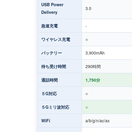
USB Power
3.0
Delivery
急速充電
-
ワイヤレス充電
○
バッテリー
3,900mAh
待ち受け時間
290時間
通話時間
1,750分
５G対応
○
５Gミリ波対応
○
WiFi
a/b/g/n/ac/ax