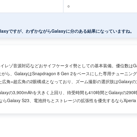
○
alaxyですが、わずかながらGalaxyに分のある結果になっていますね。
レゾ音源対応などおサイフケータイ勢としての基本装備。優位数はGalaxy S23
ら、GalaxyはSnapdragon 8 Gen 2をベースにした専用チュ
省いた広角+超広角の2眼構成となっており、ズーム撮影の選択肢はGalax
とGalaxyの3,900mAhを大きく上回り、待受時間も410時間とGalaxyの2
alaxy S23、電池持ちとストレージの拡張性を優先するならXperia