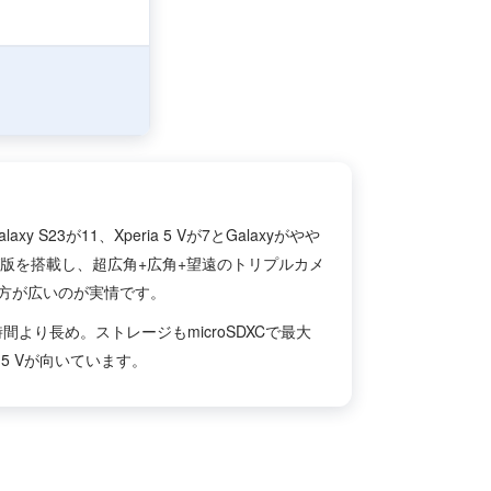
が11、Xperia 5 Vが7とGalaxyがやや
ーニング版を搭載し、超広角+広角+望遠のトリプルカメ
yの方が広いのが実情です。
90時間より長め。ストレージもmicroSDXCで最大
 5 Vが向いています。