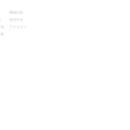
マップ
その他
ス
機種比較
別
発売年別
ー別
アクセサリ
分類