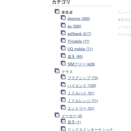
カテゴリ
サイト
ニュー
事業者
docomo (265)
事業者
au (260)
メーカ
softbank (217)
クラス
Y!mobile (77)
UQ mobile (71)
楽天 (85)
SIMフリー (428)
クラス
フラグシップ (73)
ハイエンド (153)
ミドルハイ (31)
ミドルレンジ (71)
エントリー (31)
メーカー (2)
楽天 (1)
リンクスインターナショナ