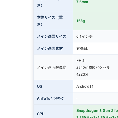
7.6mm
さ）
本体サイズ（重
168g
さ）
メイン画面サイズ
6.1インチ
メイン画面素材
有機EL
FHD+
メイン画面解像度
2340×1080ピクセル
422dpi
OS
Android14
AnTuTuﾍﾞﾝﾁﾏｰｸ
-
Snapdragon 8 Gen 2 fo
CPU
3.36GHz×1+2.8GHz×2+