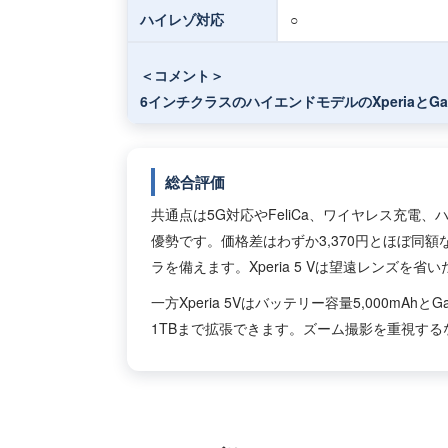
ハイレゾ対応
○
＜コメント＞
6インチクラスのハイエンドモデルのXperiaとG
総合評価
共通点は5G対応やFeliCa、ワイヤレス充電、ハイ
優勢です。価格差はわずか3,370円とほぼ同額なが
ラを備えます。Xperia 5 Vは望遠レンズを
一方Xperia 5Vはバッテリー容量5,000mAh
1TBまで拡張できます。ズーム撮影を重視するならG