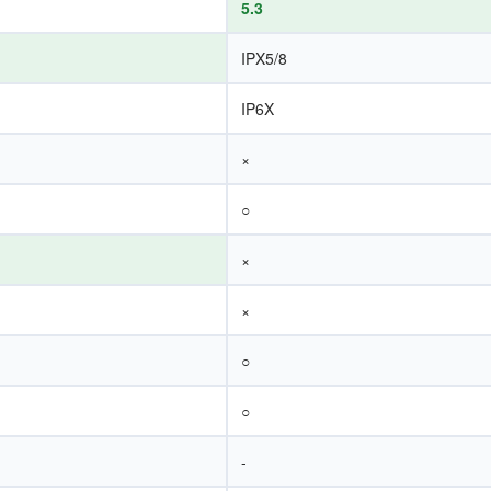
5.3
IPX5/8
IP6X
×
○
×
×
○
○
-