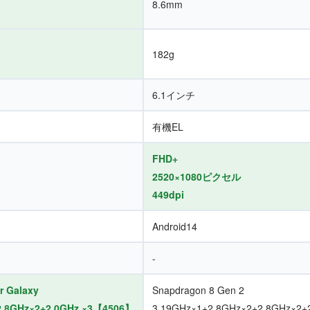
8.6mm
182g
6.1インチ
有機EL
FHD+
2520×1080ピクセル
449dpi
Android14
-
r Galaxy
Snapdragon 8 Gen 2
2.8GHz×2+2.0GHz ×3【4506】
3.19GHz×1+2.8GHz×2+2.8GHz×2