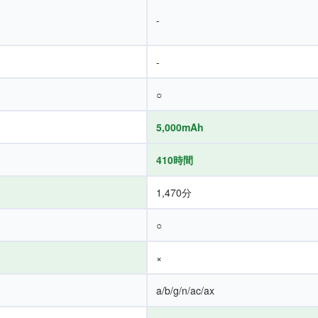
-
-
○
5,000mAh
410時間
1,470分
○
×
a/b/g/n/ac/ax