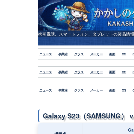
携帯電話、スマートフォン、タブレットの製品情
ニュース
事業者
クラス
メーカー
画面
OS
ニュース
事業者
クラス
メーカー
画面
OS
ニュース
事業者
クラス
メーカー
画面
OS
Galaxy S23（SAMSUNG） vs
Ga
機種名